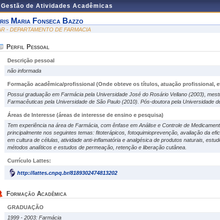
e Gestão de Atividades Acadêmicas
ris Maria Fonseca Bazzo
AR - DEPARTAMENTO DE FARMACIA
Perfil Pessoal
Descrição pessoal
não informada
Formação acadêmica/profissional (Onde obteve os títulos, atuação profissional, et
Possui graduação em Farmácia pela Universidade José do Rosário Vellano (2003), mest
Farmacêuticas pela Universidade de São Paulo (2010). Pós-doutora pela Universidade d
Áreas de Interesse
(áreas de interesse de ensino e pesquisa)
Tem experiência na área de Farmácia, com ênfase em Análise e Controle de Medicament
principalmente nos seguintes temas: fitoterápicos, fotoquimioprevenção, avaliação da efic
em cultura de células, atividade anti-inflamatória e analgésica de produtos naturais, est
métodos analíticos e estudos de permeação, retenção e liberação cutânea.
Currículo Lattes:
http://lattes.cnpq.br/8189302474813202
Formação Acadêmica
GRADUAÇÃO
1999 - 2003: Farmácia