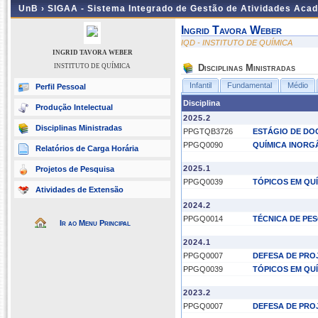
UnB ›
SIGAA - Sistema Integrado de Gestão de Atividades Aca
Ingrid Tavora Weber
IQD - INSTITUTO DE QUÍMICA
INGRID TAVORA WEBER
INSTITUTO DE QUÍMICA
Disciplinas Ministradas
Infantil
Fundamental
Médio
Perfil Pessoal
Disciplina
Produção Intelectual
2025.2
Disciplinas Ministradas
PPGTQB3726
ESTÁGIO DE DO
PPGQ0090
QUÍMICA INORG
Relatórios de Carga Horária
2025.1
Projetos de Pesquisa
PPGQ0039
TÓPICOS EM QU
Atividades de Extensão
2024.2
PPGQ0014
TÉCNICA DE PE
Ir ao Menu Principal
2024.1
PPGQ0007
DEFESA DE PRO
PPGQ0039
TÓPICOS EM QU
2023.2
PPGQ0007
DEFESA DE PRO