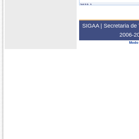
2023.1
PPGQ0007
DEFESA DE PRO
PPGTQB3725
TÉCNICA DE PE
PPGQ2117
TÉCNICA DE PE
SIGAA | Secretaria de 
PPGQ0039
TÓPICOS EM QU
2006-20
2022.2
Modo 
PPGQ0007
DEFESA DE PRO
PPGQ2117
TÉCNICA DE PE
2022.1
PPGQ0007
DEFESA DE PRO
2021.2
PPGQ0007
DEFESA DE PRO
PPGQ0090
QUÍMICA INORG
2021.1
PPGQ0007
DEFESA DE PRO
2020.2
PPGQ0007
DEFESA DE PRO
PPGTQB3727
ESTÁGIO DE DO
2020.1