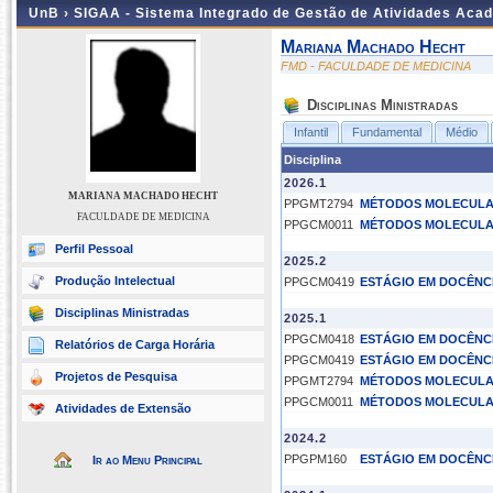
UnB ›
SIGAA - Sistema Integrado de Gestão de Atividades Aca
Mariana Machado Hecht
FMD - FACULDADE DE MEDICINA
Disciplinas Ministradas
Infantil
Fundamental
Médio
Disciplina
2026.1
MARIANA MACHADO HECHT
PPGMT2794
MÉTODOS MOLECULAR
FACULDADE DE MEDICINA
PPGCM0011
MÉTODOS MOLECULAR
Perfil Pessoal
2025.2
Produção Intelectual
PPGCM0419
ESTÁGIO EM DOCÊNCI
Disciplinas Ministradas
2025.1
PPGCM0418
ESTÁGIO EM DOCÊNCI
Relatórios de Carga Horária
PPGCM0419
ESTÁGIO EM DOCÊNCI
Projetos de Pesquisa
PPGMT2794
MÉTODOS MOLECULAR
PPGCM0011
MÉTODOS MOLECULAR
Atividades de Extensão
2024.2
PPGPM160
ESTÁGIO EM DOCÊNC
Ir ao Menu Principal