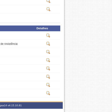
Detalhes
de resistência
sigaa14
v4.15.10.81