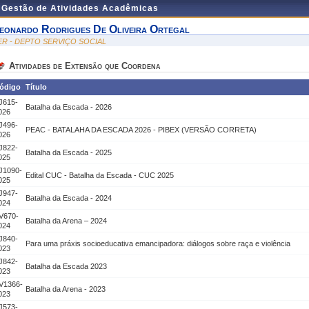
e Gestão de Atividades Acadêmicas
eonardo Rodrigues De Oliveira Ortegal
ER - DEPTO SERVIÇO SOCIAL
Atividades de Extensão que Coordena
ódigo
Título
J615-
Batalha da Escada - 2026
026
J496-
PEAC - BATALAHA DA ESCADA 2026 - PIBEX (VERSÃO CORRETA)
026
J822-
Batalha da Escada - 2025
025
J1090-
Edital CUC - Batalha da Escada - CUC 2025
025
J947-
Batalha da Escada - 2024
024
V670-
Batalha da Arena – 2024
024
J840-
Para uma práxis socioeducativa emancipadora: diálogos sobre raça e violência
023
J842-
Batalha da Escada 2023
023
V1366-
Batalha da Arena - 2023
023
J573-