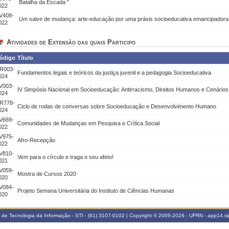
Batalha da Escada "
022
V408-
Um salve de mudança: arte-educação por uma práxis socioeducativa emancipadora
022
Atividades de Extensão das quais Participo
ódigo
Título
R003-
Fundamentos legais e teóricos da justiça juvenil e a pedagogia Socioeducativa
024
V003-
IV Simpósio Nacional em Socioeducação: Antirracismo, Direitos Humanos e Cenários 
024
R778-
Ciclo de rodas de conversas sobre Socioeducação e Desenvolvimento Humano
024
V669-
Comunidades de Mudanças em Pesquisa e Crítica Social
022
V975-
Afro-Recepção
022
V810-
Vem para o círculo e traga o seu afeto!
021
V059-
Mostra de Cursos 2020
020
V084-
Projeto Semana Universitária do Instituto de Ciências Humanas
020
a de Tecnologia da Informação - STI - (61) 3107-0102 | Copyright © 2006-2026 - UFRN - app14.