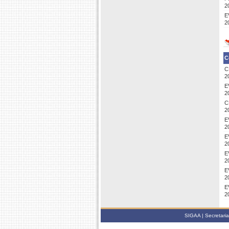
2
E
2
C
C
2
E
2
C
2
E
2
E
2
E
2
E
2
E
2
SIGAA | Secretari