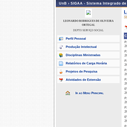
UnB ›
SIGAA - Sistema Integrado d
L
S
LEONARDO RODRIGUES DE OLIVEIRA
ORTEGAL
DEPTO SERVIÇO SOCIAL
C
Perfil Pessoal
P
2
Produção Intelectual
P
Disciplinas Ministradas
2
P
Relatórios de Carga Horária
2
P
Projetos de Pesquisa
2
P
Atividades de Extensão
2
E
2
Ir ao Menu Principal
P
2
P
2
E
2
P