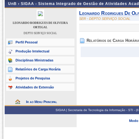
UnB ›
SIGAA - Sistema Integrado de Gestão de Atividades Aca
Leonardo Rodrigues De Oli
SER - DEPTO SERVIÇO SOCIAL
LEONARDO RODRIGUES DE OLIVEIRA
ORTEGAL
DEPTO SERVIÇO SOCIAL
Relatórios de Carga Horári
Perfil Pessoal
Produção Intelectual
Disciplinas Ministradas
Relatórios de Carga Horária
Projetos de Pesquisa
Atividades de Extensão
Ir ao Menu Principal
SIGAA | Secretaria de Tecnologia da Informação - STI - 
Modo 