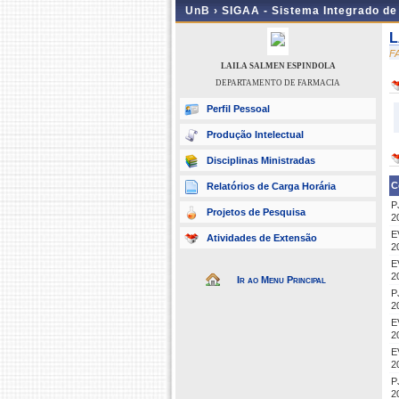
UnB ›
SIGAA - Sistema Integrado d
L
F
LAILA SALMEN ESPINDOLA
DEPARTAMENTO DE FARMACIA
Perfil Pessoal
Produção Intelectual
Disciplinas Ministradas
C
Relatórios de Carga Horária
P
Projetos de Pesquisa
2
E
Atividades de Extensão
2
E
2
Ir ao Menu Principal
P
2
E
2
E
2
P
2