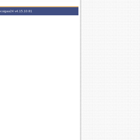
br.sigaa24
v4.15.10.81