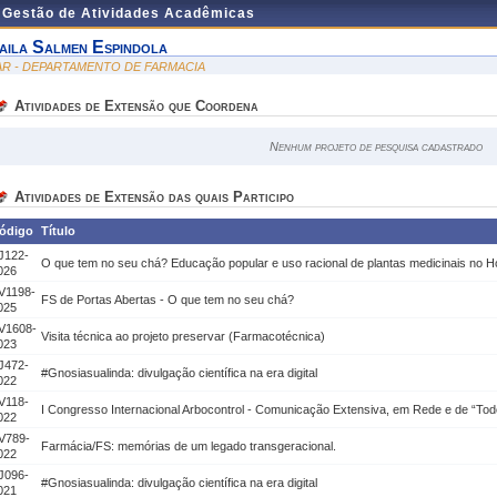
e Gestão de Atividades Acadêmicas
aila Salmen Espindola
AR - DEPARTAMENTO DE FARMACIA
Atividades de Extensão que Coordena
Nenhum projeto de pesquisa cadastrado
Atividades de Extensão das quais Participo
ódigo
Título
J122-
O que tem no seu chá? Educação popular e uso racional de plantas medicinais no H
026
V1198-
FS de Portas Abertas - O que tem no seu chá?
025
V1608-
Visita técnica ao projeto preservar (Farmacotécnica)
023
J472-
#Gnosiasualinda: divulgação científica na era digital
022
V118-
I Congresso Internacional Arbocontrol - Comunicação Extensiva, em Rede e de “To
022
V789-
Farmácia/FS: memórias de um legado transgeracional.
022
J096-
#Gnosiasualinda: divulgação científica na era digital
021