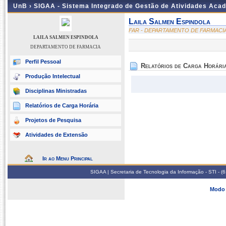
UnB ›
SIGAA - Sistema Integrado de Gestão de Atividades Aca
Laila Salmen Espindola
FAR - DEPARTAMENTO DE FARMACI
LAILA SALMEN ESPINDOLA
DEPARTAMENTO DE FARMACIA
Perfil Pessoal
Relatórios de Carga Horári
Produção Intelectual
Disciplinas Ministradas
Relatórios de Carga Horária
Projetos de Pesquisa
Atividades de Extensão
Ir ao Menu Principal
SIGAA | Secretaria de Tecnologia da Informação - STI - 
Modo 