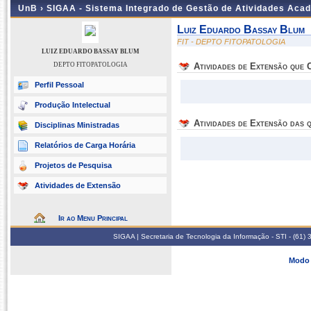
UnB ›
SIGAA - Sistema Integrado de Gestão de Atividades Aca
Luiz Eduardo Bassay Blum
FIT - DEPTO FITOPATOLOGIA
LUIZ EDUARDO BASSAY BLUM
DEPTO FITOPATOLOGIA
Atividades de Extensão que
Perfil Pessoal
Produção Intelectual
Atividades de Extensão das q
Disciplinas Ministradas
Relatórios de Carga Horária
Projetos de Pesquisa
Atividades de Extensão
Ir ao Menu Principal
SIGAA | Secretaria de Tecnologia da Informação - STI - (61
Modo 