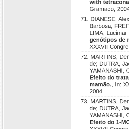
with tetracona
Gramado, 2004
71. DIANESE, Alex
Barbosa; FREI
LIMA, Lucimar
genótipos de 
XXXVII Congres
72. MARTINS, Deni
de; DUTRA, Jaq
YAMANASHI, Os
Efeito do tra
mamão.
, In: 
2004.
73. MARTINS, Deni
de; DUTRA, Jaq
YAMANASHI, Os
Efeito do 1-M