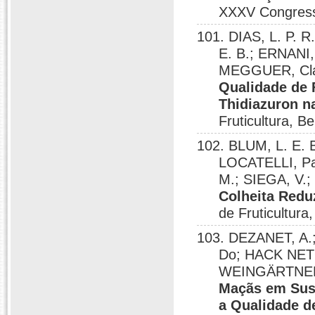
XXXV Congresso 
101. DIAS, L. P. 
E. B.; ERNANI
MEGGUER, Clar
Qualidade de 
Thidiazuron n
Fruticultura, B
102. BLUM, L. E. 
LOCATELLI, Pa
M.; SIEGA, V.
Colheita Red
de Fruticultura
103. DEZANET, A.;
Do; HACK NETO,
WEINGÄRTNER, 
Maçãs em Susp
a Qualidade d