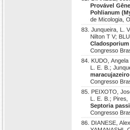
Provável Gêne
Pohlianum (My
de Micologia, 
83. Junqueira, L.
Nilton T V; BLU
Cladosporium
Congresso Brasi
84. KUDO, Angela
L. E. B.; Junque
maracujazeiro
Congresso Brasi
85. PEIXOTO, Jos
L. E. B.; Pires
Septoria pass
Congresso Brasi
86. DIANESE, Alex
YAMANASHI, Os