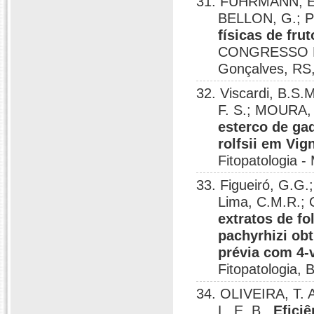
31. FUHRMANN, E.;
BELLON, G.; 
físicas de fru
CONGRESSO B
Gonçalves, RS,
32. Viscardi, B.S
F. S.; MOURA, 
esterco de ga
rolfsii em Vig
Fitopatologia 
33. Figueiró, G.G.
Lima, C.M.R.; 
extratos de fo
pachyrhizi obt
prévia com 4-v
Fitopatologia,
34. OLIVEIRA, T. A
L. E. B..
Efici