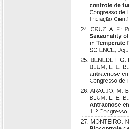
controle de f
Congresso de I
Iniciação Cientí
24. CRUZ, A. F.; P
Seasonality of
in Temperate F
SCIENCE, Jeju,
25. BENEDET, G. L
BLUM, L. E. B.
antracnose em
Congresso de In
26. ARAUJO, M. B.
BLUM, L. E. B.
Antracnose em
11º Congresso d
27. MONTEIRO, N. 
Biocontrole d