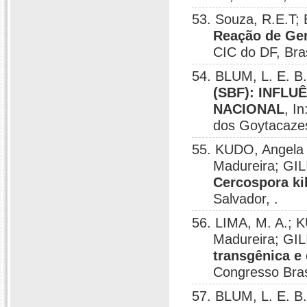
53. Souza, R.E.T;
Reação de Gen
CIC do DF, Bras
54. BLUM, L. E. B
(SBF): INFL
NACIONAL
, I
dos Goytacaze
55. KUDO, Angela 
Madureira; GIL
Cercospora ki
Salvador, .
56. LIMA, M. A.; 
Madureira; GIL
transgênica e
Congresso Brasi
57. BLUM, L. E. B.