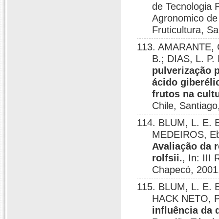
de Tecnologia 
Agronomico de 
Fruticultura, S
113. AMARANTE, C
B.; DIAS, L. P
pulverização p
ácido giberél
frutos na cult
Chile, Santiago
114. BLUM, L. E. 
MEDEIROS, Ebe
Avaliação da r
rolfsii.
, In: II
Chapecó, 2001
115. BLUM, L. E. 
HACK NETO, P
influência da 