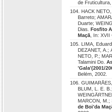
de Fruticultura
104. HACK NETO, P
Barreto; AMARA
Duarte; WEING
Dias.
Fosfito 
Maçã
, In: XVI
105. LIMA, Eduard
DEZANET, A.; 
NETO, P.; MAR
Talamini Do.
As
'Gala'(2001/20
Belém, 2002.
106. GUIMARÃES, L
BLUM, L. E. B.
WEINGÄRTNER, 
MARCON, M.; 
de Boi'da Maç