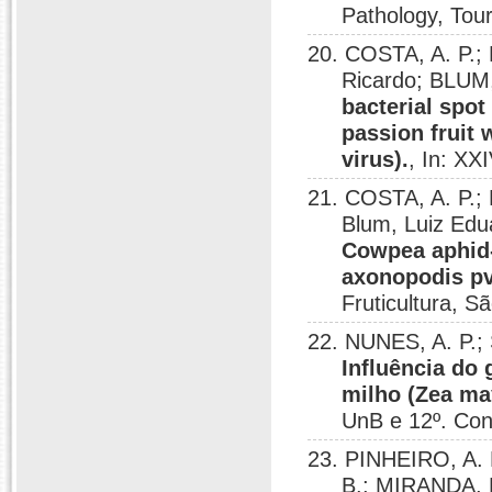
Pathology, Tou
20. COSTA, A. P.;
Ricardo; BLUM,
bacterial spo
passion fruit
virus).
, In: XX
21. COSTA, A. P.;
Blum, Luiz Ed
Cowpea aphid
axonopodis pv
Fruticultura, S
22. NUNES, A. P.;
Influência do
milho (Zea ma
UnB e 12º. Con
23. PINHEIRO, A. 
B.; MIRANDA, P