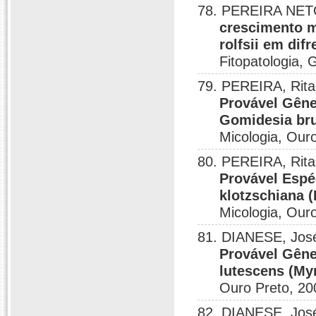
78. PEREIRA NETO
crescimento m
rolfsii em dif
Fitopatologia,
79. PEREIRA, Rita
Provável Gêne
Gomidesia bru
Micologia, Our
80. PEREIRA, Rita
Provável Espé
klotzschiana (
Micologia, Our
81. DIANESE, José
Provável Gêne
lutescens (My
Ouro Preto, 20
82. DIANESE, José