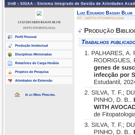
UnB ›
SIGAA - Sistema Integrado de Gestão de Atividades Aca
Luiz Eduardo Bassay Blum
FIT - DEPTO FITOPATOLOGIA
LUIZ EDUARDO BASSAY BLUM
DEPTO FITOPATOLOGIA
Produção Biblio
Perfil Pessoal
Trabalhos publicado
Produção Intelectual
1. PALHARES, A. 
Disciplinas Ministradas
RODRIGUES, R.
Relatórios de Carga Horária
genes de susc
Projetos de Pesquisa
infecção por S
Atividades de Extensão
Estudantil, 202
2. SILVA, T. F.; D
Ir ao Menu Principal
PINHO, D. B..
WITH AVOCAD
de Fitopatologia
3. SILVA, T. F.; D
PINHO, D. B..