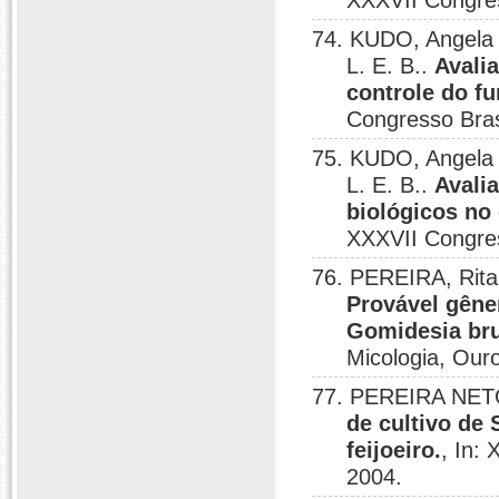
XXXVII Congres
74. KUDO, Angela
L. E. B..
Avalia
controle do f
Congresso Bras
75. KUDO, Angela
L. E. B..
Avalia
biológicos no 
XXXVII Congres
76. PEREIRA, Rita
Provável gêne
Gomidesia bru
Micologia, Our
77. PEREIRA NETO
de cultivo de 
feijoeiro.
, In:
2004.