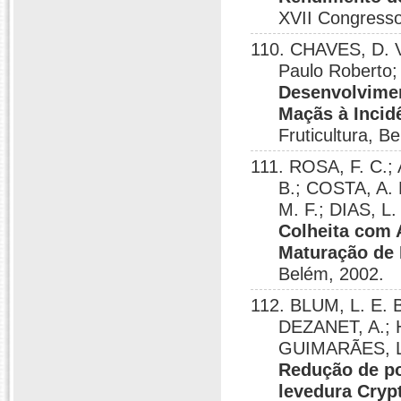
XVII Congresso 
110. CHAVES, D. 
Paulo Roberto;
Desenvolvimen
Maçãs à Incidê
Fruticultura, B
111. ROSA, F. C.;
B.; COSTA, A.
M. F.; DIAS, L.
Colheita com 
Maturação de
Belém, 2002.
112. BLUM, L. E. 
DEZANET, A.; 
GUIMARÃES, L
Redução de po
levedura Cryp