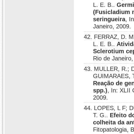
L. E. B..
Germi
(Fusicladium 
seringueira
, I
Janeiro, 2009.
42. FERRAZ, D. M
L. E. B..
Ativi
Sclerotium c
Rio de Janeiro,
43. MULLER, R.; D
GUIMARAES, T.
Reação de gen
spp.)
, In: XLII
2009.
44. LOPES, L F; D
T. G..
Efeito d
colheita da a
Fitopatologia, 