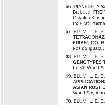
66. DIANESE, Alex
Barbosa; FREI
Osvaldo Kioshi
In: First Inte
67. BLUM, L. E. B
TETRACONAZO
FRIAS', GO, 
Foz do Iguaçu,
68. BLUM, L. E. B.
GENOTYPES T
In: VII World 
69. BLUM, L. E. B
APPLICATION
ASIAN RUST O
World Soybean
70. BLUM, L. E. B