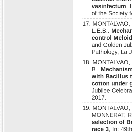
vasinfectum
, 
of the Society 
17. MONTALVAO, S
L.E.B..
Mechani
control Meloi
and Golden Jubi
Pathology, La J
18. MONTALVAO, S
B..
Mechanism 
with Bacillus 
cotton under 
Jubilee Celebra
2017.
19. MONTALVAO, S
MONNERAT, R
selection of B
race 3
, In: 49t