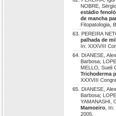
NOBRE, Sérgio
estádio fenoló
de mancha par
Fitopatologia, B
63. PEREIRA NETO
palhada de mi
In: XXXVIII Con
64. DIANESE, Alex
Barbosa; LOPE
MELLO, Sueli 
Trichoderma p
XXXVIII Congres
65. DIANESE, Alex
Barbosa; LOPE
YAMANASHI, Os
Mamoeiro
, In
2005.