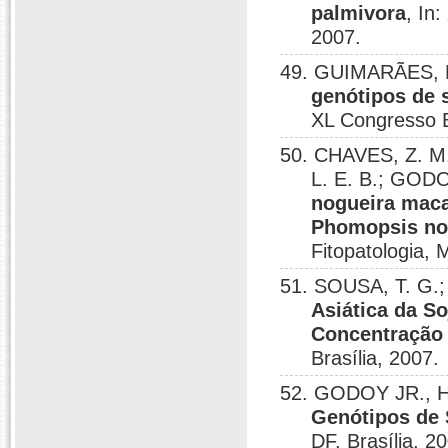
palmivora
, In
2007.
49. GUIMARÃES, L.
genótipos de 
XL Congresso Br
50. CHAVES, Z. M
L. E. B.; GODO
nogueira maca
Phomopsis no 
Fitopatologia, 
51. SOUSA, T. G.;
Asiática da S
Concentração 
Brasília, 2007.
52. GODOY JR., H.
Genótipos de 
DF, Brasília, 2