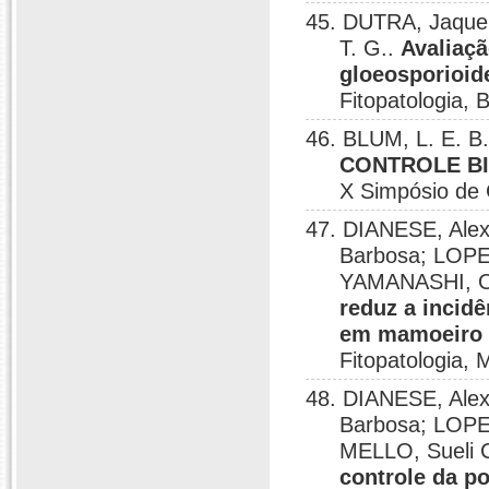
45. DUTRA, Jaquel
T. G..
Avaliaçã
gloeosporioide
Fitopatologia, 
46. BLUM, L. E. B
CONTROLE B
X Simpósio de C
47. DIANESE, Alex
Barbosa; LOPE
YAMANASHI, Os
reduz a incid
em mamoeiro 
Fitopatologia, 
48. DIANESE, Alex
Barbosa; LOPE
MELLO, Sueli 
controle da p