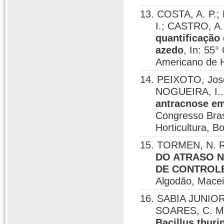
13. COSTA, A. P.;
I.; CASTRO, A.
quantificação
azedo
, In: 55°
Americano de Ho
14. PEIXOTO, José
NOGUEIRA, I.
antracnose em
Congresso Bras
Horticultura, B
15. TORMEN, N. R.
DO ATRASO N
DE CONTROL
Algodão, Macei
16. SABIA JUNIOR
SOARES, C. M.
Bacillus thuri