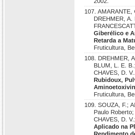
2002.
107. AMARANTE, Ca
DREHMER, A. M.
FRANCESCATT
Giberélico e A
Retarda a Ma
Fruticultura, B
108. DREHMER, A.
BLUM, L. E. B.
CHAVES, D. V.
Rubidoux, Pul
Aminoetoxivini
Fruticultura, B
109. SOUZA, F.; 
Paulo Roberto;
CHAVES, D. V.
Aplicado na Pl
Rendimento de 