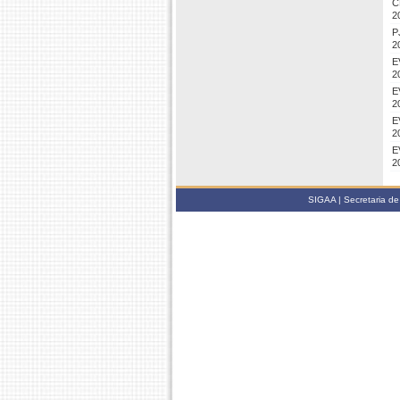
C
2
P
2
E
2
E
2
E
2
E
2
SIGAA | Secretaria de