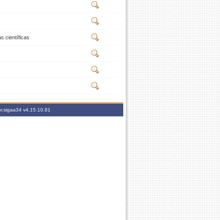
 científicas
br.sigaa34
v4.15.10.81