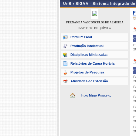
UnB ›
SIGAA - Sistema Integrado d
F
I
FERNANDA VASCONCELOS DE ALMEIDA
INSTITUTO DE QUÍMICA
Perfil Pessoal
C
E
Produção Intelectual
2
Disciplinas Ministradas
Relatórios de Carga Horária
C
Projetos de Pesquisa
P
Atividades de Extensão
2
P
2
Ir ao Menu Principal
P
2
P
2
E
2
P
2