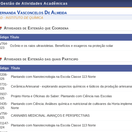
e Gestão de Atividades Acadêmicas
ernanda Vasconcelos De Almeida
QD - INSTITUTO DE QUÍMICA
Atividades de Extensão que Coordena
ódigo
Título
V764-
Ozônio e os raios ultravioletas. Benefícios e exageros na proteção solar
023
Atividades de Extensão das quais Participo
ódigo
Título
J206-
Plantando com Nanotecnologia na Escola Classe 113 Norte
026
J731-
Cerâmica Artesanal - explorando aspectos químicos e lúdicos da produção artesan
026
J937-
Projeto Horta e Oficinas do Saber: Plantando com Ciência nas Escolas
025
J435-
Plantando com Ciência: Análises química e nutricional de cultivares da Horta imple
025
Norte
V756-
CANNABIS MEDICINAL: AVANÇOS E PERSPECTIVAS
025
J1147-
Plantando com Nanotecnologia na Escola Classe 113 Norte
024