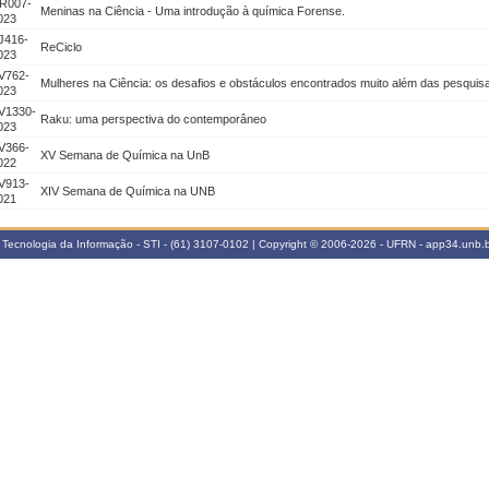
R007-
Meninas na Ciência - Uma introdução à química Forense.
023
J416-
ReCiclo
023
V762-
Mulheres na Ciência: os desafios e obstáculos encontrados muito além das pesquisas
023
V1330-
Raku: uma perspectiva do contemporâneo
023
V366-
XV Semana de Química na UnB
022
V913-
XIV Semana de Química na UNB
021
 Tecnologia da Informação - STI - (61) 3107-0102 | Copyright © 2006-2026 - UFRN - app34.unb.