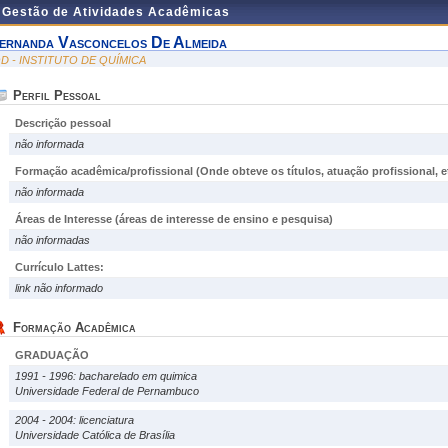
e Gestão de Atividades Acadêmicas
ernanda Vasconcelos De Almeida
QD - INSTITUTO DE QUÍMICA
Perfil Pessoal
Descrição pessoal
não informada
Formação acadêmica/profissional (Onde obteve os títulos, atuação profissional, et
não informada
Áreas de Interesse
(áreas de interesse de ensino e pesquisa)
não informadas
Currículo Lattes:
link não informado
Formação Acadêmica
GRADUAÇÃO
1991 - 1996: bacharelado em quimica
Universidade Federal de Pernambuco
2004 - 2004: licenciatura
Universidade Católica de Brasília