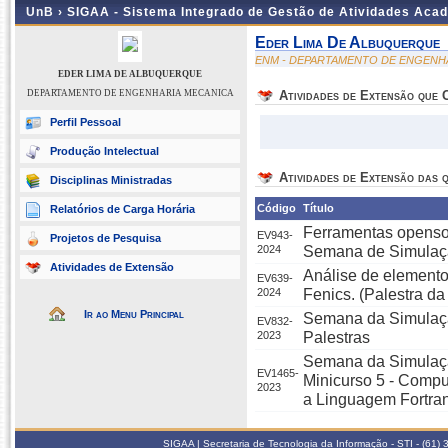
UnB ›
SIGAA - Sistema Integrado de Gestão de Atividades Aca
Eder Lima De Albuquerque
ENM - DEPARTAMENTO DE ENGENH
EDER LIMA DE ALBUQUERQUE
DEPARTAMENTO DE ENGENHARIA MECANICA
Atividades de Extensão que
Perfil Pessoal
Produção Intelectual
Atividades de Extensão das q
Disciplinas Ministradas
Código
Título
Relatórios de Carga Horária
Ferramentas opensou
EV943-
Projetos de Pesquisa
2024
Semana de Simulaç
Atividades de Extensão
Análise de element
EV639-
2024
Fenics. (Palestra 
Ir ao Menu Principal
Semana da Simulaçã
EV832-
2023
Palestras
Semana da Simulaçã
EV1465-
Minicurso 5 - Compu
2023
a Linguagem Fortran
SIGAA | Secretaria de Tecnologia da Informação - STI - (61