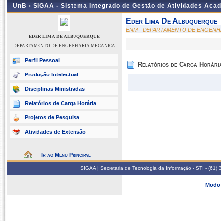
UnB ›
SIGAA - Sistema Integrado de Gestão de Atividades Aca
Eder Lima De Albuquerque
ENM - DEPARTAMENTO DE ENGENH
EDER LIMA DE ALBUQUERQUE
DEPARTAMENTO DE ENGENHARIA MECANICA
Perfil Pessoal
Relatórios de Carga Horári
Produção Intelectual
Disciplinas Ministradas
Relatórios de Carga Horária
Projetos de Pesquisa
Atividades de Extensão
Ir ao Menu Principal
SIGAA | Secretaria de Tecnologia da Informação - STI - (61
Modo 