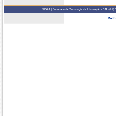
SIGAA | Secretaria de Tecnologia da Informação - STI - (61
Modo 