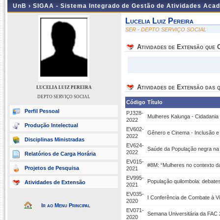
UnB ›
SIGAA - Sistema Integrado de Gestão de Atividades Aca
Lucelia Luiz Pereira
SER - DEPTO SERVIÇO SOCIAL
Atividades de Extensão que
Atividades de Extensão das q
LUCELIA LUIZ PEREIRA
DEPTO SERVIÇO SOCIAL
Código
Título
Perfil Pessoal
PJ328-
Mulheres Kalunga - Cidadania 
2022
Produção Intelectual
EV602-
Gênero e Cinema - Inclusão e 
2022
Disciplinas Ministradas
EV624-
Saúde da População negra na
2022
Relatórios de Carga Horária
EV015-
#8M: “Mulheres no contexto d
Projetos de Pesquisa
2021
EV995-
População quilombola: debate
Atividades de Extensão
2021
EV035-
I Conferência de Combate à V
2020
Ir ao Menu Principal
EV071-
Semana Universitária da FAC 
2020