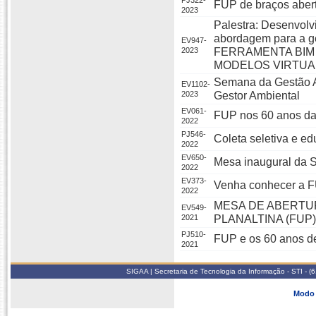
PJ322-
FUP de braços aber
2023
Palestra: Desenvolv
abordagem para a g
EV947-
2023
FERRAMENTA BIM
MODELOS VIRTUAI
Semana da Gestão A
EV1102-
2023
Gestor Ambiental
EV061-
FUP nos 60 anos d
2022
PJ546-
Coleta seletiva e e
2022
EV650-
Mesa inaugural da 
2022
EV373-
Venha conhecer a 
2022
MESA DE ABERTU
EV549-
2021
PLANALTINA (FUP)
PJ510-
FUP e os 60 anos 
2021
SIGAA | Secretaria de Tecnologia da Informação - STI - 
Modo 