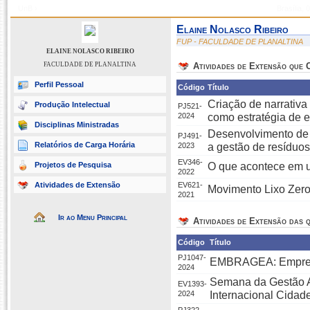
UnB ›
SIGAA - Sistema Integrado de Gestão de Atividades Acadêmicas
Brasília,
Elaine Nolasco Ribeiro
FUP - FACULDADE DE PLANALTINA
ELAINE NOLASCO RIBEIRO
FACULDADE DE PLANALTINA
Atividades de Extensão que
Perfil Pessoal
Código
Título
Criação de narrativ
Produção Intelectual
PJ521-
2024
como estratégia de 
Disciplinas Ministradas
Desenvolvimento de 
PJ491-
Relatórios de Carga Horária
2023
a gestão de resíduo
EV346-
Projetos de Pesquisa
O que acontece em u
2022
Atividades de Extensão
EV621-
Movimento Lixo Zero
2021
Ir ao Menu Principal
Atividades de Extensão das q
Código
Título
PJ1047-
EMBRAGEA: Empresa 
2024
Semana da Gestão Am
EV1393-
2024
Internacional Cidad