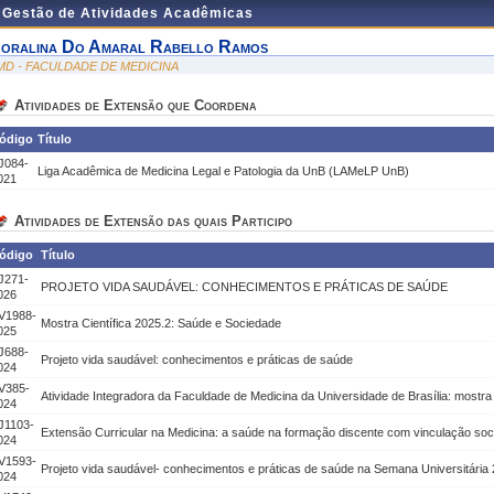
e Gestão de Atividades Acadêmicas
oralina Do Amaral Rabello Ramos
MD - FACULDADE DE MEDICINA
Atividades de Extensão que Coordena
ódigo
Título
J084-
Liga Acadêmica de Medicina Legal e Patologia da UnB (LAMeLP UnB)
021
Atividades de Extensão das quais Participo
ódigo
Título
J271-
PROJETO VIDA SAUDÁVEL: CONHECIMENTOS E PRÁTICAS DE SAÚDE
026
V1988-
Mostra Científica 2025.2: Saúde e Sociedade
025
J688-
Projeto vida saudável: conhecimentos e práticas de saúde
024
V385-
Atividade Integradora da Faculdade de Medicina da Universidade de Brasília: mostra
024
J1103-
Extensão Curricular na Medicina: a saúde na formação discente com vinculação soci
024
V1593-
Projeto vida saudável- conhecimentos e práticas de saúde na Semana Universitária
024