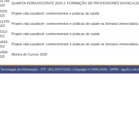
V1749-
QUARTA-FEIRA DOCENTE 2024.2: FORMAÇÃO DE PROFESSORES DA FACULD
024
J203-
Projeto vida saudável: conhecimentos e práticas de saúde
023
V1376-
Projeto vida saudável- conhecimentos e práticas de saúde na Semana Universitária
023
J312-
Projeto vida saudável- conhecimentos e práticas de saúde
022
V643-
Projeto vida saudável- conhecimentos e práticas de saúde na Semana Universitária
022
V059-
Mostra de Cursos 2020
020
 Tecnologia da Informação - STI - (61) 3107-0102 | Copyright © 2006-2026 - UFRN - app31.unb.