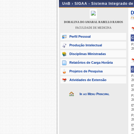
UnB ›
SIGAA - Sistema Integrado d
D
F
DORALINA DO AMARAL RABELLO RAMOS
FACULDADE DE MEDICINA
Perfil Pessoal
C
P
Produção Intelectual
2
Disciplinas Ministradas
Relatórios de Carga Horária
C
Projetos de Pesquisa
P
Atividades de Extensão
2
E
2
Ir ao Menu Principal
P
2
E
2
P
2
E
2