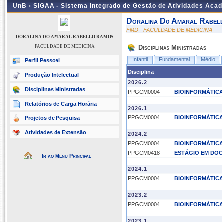
UnB ›
SIGAA - Sistema Integrado de Gestão de Atividades Aca
Doralina Do Amaral Rabel
FMD - FACULDADE DE MEDICINA
DORALINA DO AMARAL RABELLO RAMOS
FACULDADE DE MEDICINA
Disciplinas Ministradas
Infantil
Fundamental
Médio
Perfil Pessoal
Disciplina
Produção Intelectual
2026.2
Disciplinas Ministradas
PPGCM0004
BIOINFORMÁTICA
Relatórios de Carga Horária
2026.1
PPGCM0004
BIOINFORMÁTICA
Projetos de Pesquisa
Atividades de Extensão
2024.2
PPGCM0004
BIOINFORMÁTICA
PPGCM0418
ESTÁGIO EM DOC
Ir ao Menu Principal
2024.1
PPGCM0004
BIOINFORMÁTICA
2023.2
PPGCM0004
BIOINFORMÁTICA
2023.1