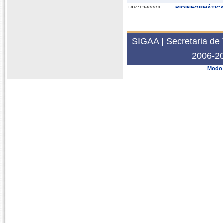
PPGCM0004
BIOINFORMÁTICA
2022.2
PPGPM2823
SEMINÁRIOS EM
SIGAA | Secretaria de 
2022.1
2006-20
PPGMT2858
TREINAMENTO D
Modo 
2020.2
PPGCM0419
ESTÁGIO EM DOC
PPGCM0419
ESTÁGIO EM DOC
2019.2
PPGCM0419
ESTÁGIO EM DOC