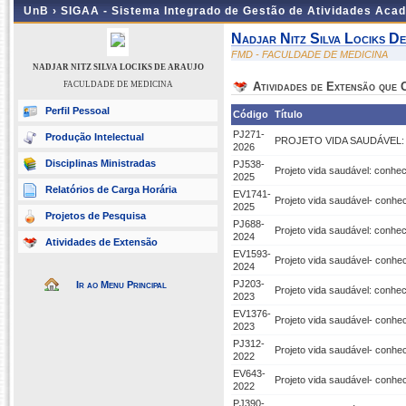
UnB ›
SIGAA - Sistema Integrado de Gestão de Atividades Aca
Nadjar Nitz Silva Lociks D
FMD - FACULDADE DE MEDICINA
NADJAR NITZ SILVA LOCIKS DE ARAUJO
FACULDADE DE MEDICINA
Atividades de Extensão que
Perfil Pessoal
Código
Título
PJ271-
Produção Intelectual
PROJETO VIDA SAUDÁVEL:
2026
Disciplinas Ministradas
PJ538-
Projeto vida saudável: conhe
2025
Relatórios de Carga Horária
EV1741-
Projeto vida saudável- conhe
2025
Projetos de Pesquisa
PJ688-
Projeto vida saudável: conhe
2024
Atividades de Extensão
EV1593-
Projeto vida saudável- conhe
2024
PJ203-
Ir ao Menu Principal
Projeto vida saudável: conhe
2023
EV1376-
Projeto vida saudável- conhe
2023
PJ312-
Projeto vida saudável- conhe
2022
EV643-
Projeto vida saudável- conhe
2022
PJ390-