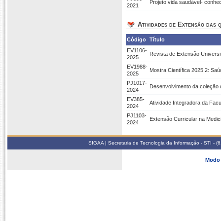
Projeto vida saudável- conhe
2021
Atividades de Extensão das q
Código
Título
EV1106-
Revista de Extensão Univers
2025
EV1988-
Mostra Científica 2025.2: Sa
2025
PJ1017-
Desenvolvimento da coleção di
2024
EV385-
Atividade Integradora da Facu
2024
PJ1103-
Extensão Curricular na Medic
2024
SIGAA | Secretaria de Tecnologia da Informação - STI - 
Modo 