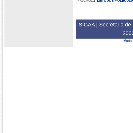
PPGCM0011
MÉTODOS MOLECULAR
2023.2
PPGCM0418
ESTÁGIO EM DOCÊNCI
PPGCM0419
ESTÁGIO EM DOCÊNCI
SIGAA | Secretaria de 
2023.1
200
PPGMT0008
MÉTODOS MOLECULAR
Modo 
2022.1
PPGMT2794
MÉTODOS MOLECULAR
PPGMT2794
MÉTODOS MOLECULAR
2020.2
PPGPM2843
ESTÁGIO DOCENTE - 
2019.1
PPGMT2858
TREINAMENTO DIDÁT
2019
PPGMT0249
ATIVIDADES ORIENTA
2018.1
PPGMT2858
TREINAMENTO DIDÁT
2017.1