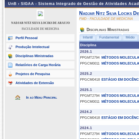
UnB ›
SIGAA - Sistema Integrado de Gestão de Atividades Aca
Nadjar Nitz Silva Lociks D
FMD - FACULDADE DE MEDICINA
NADJAR NITZ SILVA LOCIKS DE ARAUJO
FACULDADE DE MEDICINA
Disciplinas Ministradas
Infantil
Fundamental
Médio
Perfil Pessoal
Disciplina
Produção Intelectual
2026.1
Disciplinas Ministradas
PPGMT2794
MÉTODOS MOLECULAR
PPGCM0011
MÉTODOS MOLECULAR
Relatórios de Carga Horária
2025.2
Projetos de Pesquisa
PPGCM0418
ESTÁGIO EM DOCÊNCI
Atividades de Extensão
2025.1
PPGMT2794
MÉTODOS MOLECULAR
Ir ao Menu Principal
PPGCM0011
MÉTODOS MOLECULAR
2024.2
PPGCM0418
ESTÁGIO EM DOCÊNCI
2024.1
PPGMT2794
MÉTODOS MOLECULAR