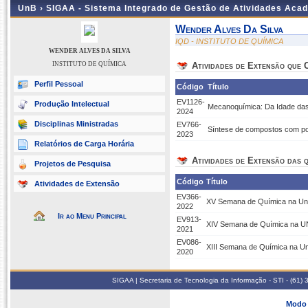
UnB ›
SIGAA - Sistema Integrado de Gestão de Atividades Aca
Wender Alves Da Silva
IQD - INSTITUTO DE QUÍMICA
WENDER ALVES DA SILVA
INSTITUTO DE QUÍMICA
Atividades de Extensão que
Perfil Pessoal
Código
Título
EV1126-
Produção Intelectual
Mecanoquímica: Da Idade das
2024
Disciplinas Ministradas
EV766-
Síntese de compostos com pot
2023
Relatórios de Carga Horária
Atividades de Extensão das q
Projetos de Pesquisa
Código
Título
Atividades de Extensão
EV366-
XV Semana de Química na U
2022
Ir ao Menu Principal
EV913-
XIV Semana de Química na 
2021
EV086-
XIII Semana de Química na U
2020
SIGAA | Secretaria de Tecnologia da Informação - STI - (61
Modo 