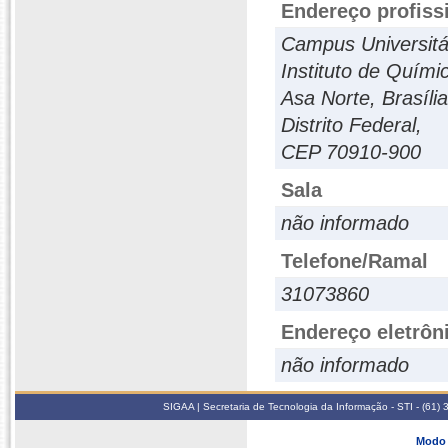
Endereço profiss
Campus Universitár
Instituto de Quími
Asa Norte, Brasília
Distrito Federal,
CEP 70910-900
Sala
não informado
Telefone/Ramal
31073860
Endereço eletrôn
não informado
SIGAA | Secretaria de Tecnologia da Informação - STI - (61
Modo 