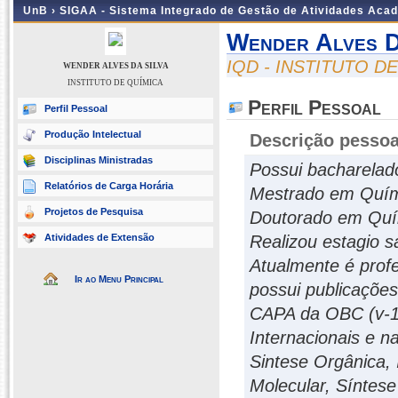
UnB ›
SIGAA - Sistema Integrado de Gestão de Atividades Aca
Wender Alves D
IQD - INSTITUTO D
WENDER ALVES DA SILVA
INSTITUTO DE QUÍMICA
Perfil Pessoal
Perfil Pessoal
Produção Intelectual
Descrição pessoa
Disciplinas Ministradas
Possui bacharelad
Relatórios de Carga Horária
Mestrado em Quími
Projetos de Pesquisa
Doutorado em Quím
Atividades de Extensão
Realizou estagio s
Atualmente é profe
Ir ao Menu Principal
possui publicações
CAPA da OBC (v-11
Internacionais e n
Sintese Orgânica,
Molecular, Síntes