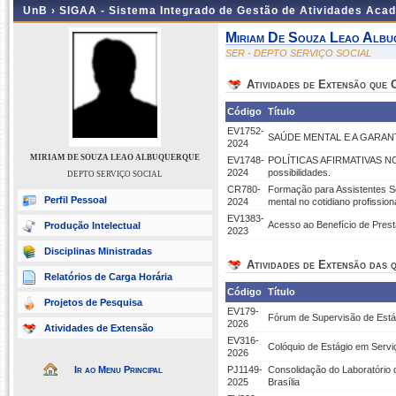
UnB ›
SIGAA - Sistema Integrado de Gestão de Atividades Aca
Miriam De Souza Leao Albu
SER - DEPTO SERVIÇO SOCIAL
Atividades de Extensão que
Código
Título
EV1752-
SAÚDE MENTAL E A GARAN
2024
MIRIAM DE SOUZA LEAO ALBUQUERQUE
EV1748-
POLÍTICAS AFIRMATIVAS N
2024
possibilidades.
DEPTO SERVIÇO SOCIAL
CR780-
Formação para Assistentes So
Perfil Pessoal
2024
mental no cotidiano profission
EV1383-
Acesso ao Benefício de Prest
Produção Intelectual
2023
Disciplinas Ministradas
Atividades de Extensão das q
Relatórios de Carga Horária
Código
Título
Projetos de Pesquisa
EV179-
Fórum de Supervisão de Está
2026
Atividades de Extensão
EV316-
Colóquio de Estágio em Servi
2026
Ir ao Menu Principal
PJ1149-
Consolidação do Laboratório 
2025
Brasília