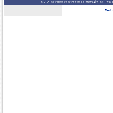
SIGAA | Secretaria de Tecnologia da Informação - STI - (61
Modo 