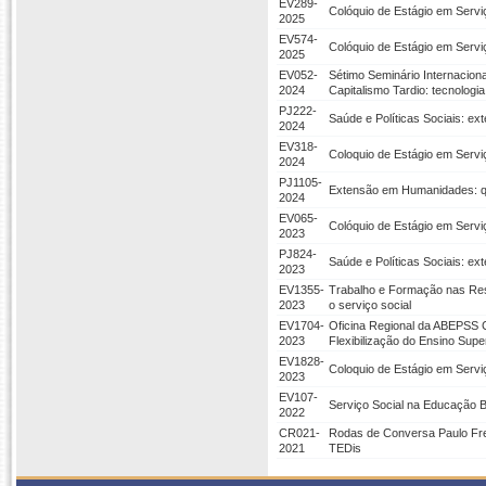
EV289-
Colóquio de Estágio em Servi
2025
EV574-
Colóquio de Estágio em Servi
2025
EV052-
Sétimo Seminário Internacional
2024
Capitalismo Tardio: tecnologi
PJ222-
Saúde e Políticas Sociais: e
2024
EV318-
Coloquio de Estágio em Servi
2024
PJ1105-
Extensão em Humanidades: qual
2024
EV065-
Colóquio de Estágio em Servi
2023
PJ824-
Saúde e Políticas Sociais: e
2023
EV1355-
Trabalho e Formação nas Resi
2023
o serviço social
EV1704-
Oficina Regional da ABEPSS C
2023
Flexibilização do Ensino Supe
EV1828-
Coloquio de Estágio em Servi
2023
EV107-
Serviço Social na Educação Br
2022
CR021-
Rodas de Conversa Paulo Frei
2021
TEDis