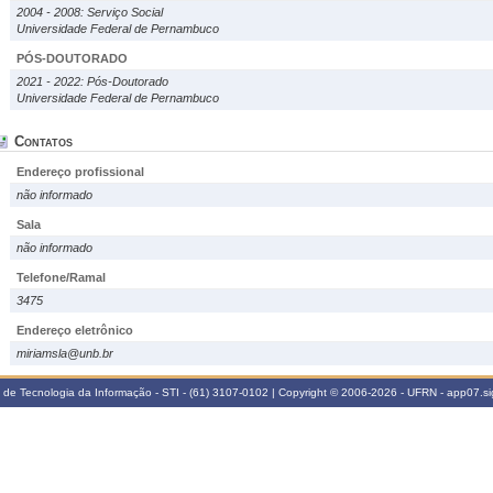
2004 - 2008: Serviço Social
Universidade Federal de Pernambuco
PÓS-DOUTORADO
2021 - 2022: Pós-Doutorado
Universidade Federal de Pernambuco
Contatos
Endereço profissional
não informado
Sala
não informado
Telefone/Ramal
3475
Endereço eletrônico
miriamsla@unb.br
a de Tecnologia da Informação - STI - (61) 3107-0102 | Copyright © 2006-2026 - UFRN - app07.