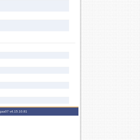
sigaa07
v4.15.10.81