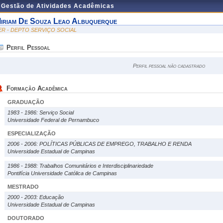
e Gestão de Atividades Acadêmicas
iriam De Souza Leao Albuquerque
ER - DEPTO SERVIÇO SOCIAL
Perfil Pessoal
Perfil pessoal não cadastrado
Formação Acadêmica
GRADUAÇÃO
1983 - 1986: Serviço Social
Universidade Federal de Pernambuco
ESPECIALIZAÇÃO
2006 - 2006: POLÍTICAS PÚBLICAS DE EMPREGO, TRABALHO E RENDA
Universidade Estadual de Campinas
1986 - 1988: Trabalhos Comunitários e Interdisciplinariedade
Pontifícia Universidade Católica de Campinas
MESTRADO
2000 - 2003: Educação
Universidade Estadual de Campinas
DOUTORADO