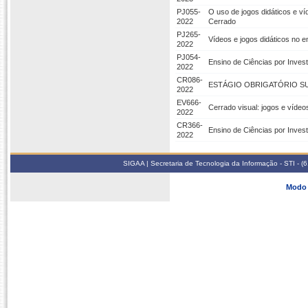
PJ055-
O uso de jogos didáticos e ví
2022
Cerrado
PJ265-
Vídeos e jogos didáticos no e
2022
PJ054-
Ensino de Ciências por Invest
2022
CR086-
ESTÁGIO OBRIGATÓRIO SU
2022
EV666-
Cerrado visual: jogos e vídeo
2022
CR366-
Ensino de Ciências por Invest
2022
SIGAA | Secretaria de Tecnologia da Informação - STI - 
Modo 