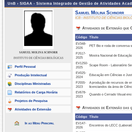
UnB ›
SIGAA - Sistema Integrado de Gestão de Atividades Aca
Samuel Molina Schnorr
ICB - INSTITUTO DE CIÊNCIAS BIO
Atividades de Extensão que
Código
Título
EV348-
PET Bio e roda de conversa
2026
SAMUEL MOLINA SCHNORR
PJ517-
Mostra Nacional de Educação 
2025
INSTITUTO DE CIÊNCIAS BIOLÓGICAS
EV1250-
Scape Room - Laboratório Se
Perfil Pessoal
2025
EV025-
Educação em Ciências e Justi
Produção Intelectual
2024
PJ555-
A produção de recursos de en
Disciplinas Ministradas
2023
licenciandos da área de Ciên
Relatórios de Carga Horária
EV678-
Quando o Cerrado Visual enco
2023
Projetos de Pesquisa
Atividades de Extensão das q
Atividades de Extensão
Código
Título
Ir ao Menu Principal
EV147-
Encontros do LECC (Laboratór
2026