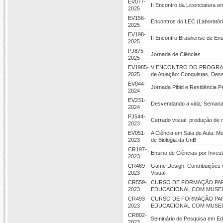
EV077-
II Encontro da Licenciatura e
2025
EV156-
Encontros do LEC (Laboratóri
2025
EV198-
II Encontro Brasiliense de Ens
2025
PJ875-
Jornada de Ciências
2025
EV1985-
V ENCONTRO DO PROGRAM
2025
de Atuação: Conquistas, Desa
EV044-
Jornada Pibid e Residência 
2024
EV231-
Desvendando a vida: Semana d
2024
PJ544-
Cerrado visual: produção de 
2023
EV051-
A Ciência em Sala de Aula: Mo
2023
de Biologia da UnB
CR197-
Ensino de Ciências por Invest
2023
CR469-
Game Design: Contribuições 
2023
Visual
CR559-
CURSO DE FORMAÇÃO PARA
2023
EDUCACIONAL COM MUSE
CR493-
CURSO DE FORMAÇÃO PARA
2023
EDUCACIONAL COM MUSE
CR802-
Seminário de Pesquisa em Ed
2023