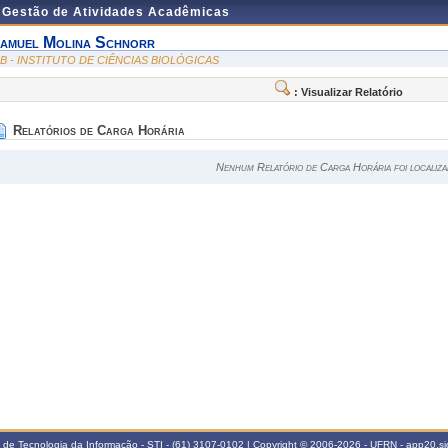
e Gestão de Atividades Acadêmicas
amuel Molina Schnorr
CB - INSTITUTO DE CIÊNCIAS BIOLÓGICAS
: Visualizar Relatório
Relatórios de Carga Horária
Nenhum Relatório de Carga Horária foi localiza
a de Tecnologia da Informação - STI - (61) 3107-0102 | Copyright © 2006-2026 - UFRN - app20.