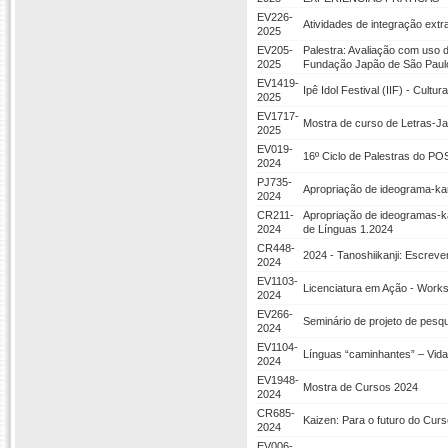
EV226-
Atividades de integração ext
2025
EV205-
Palestra: Avaliação com uso d
2025
Fundação Japão de São Paul
EV1419-
Ipê Idol Festival (IIF) - Cultu
2025
EV1717-
Mostra de curso de Letras-J
2025
EV019-
16º Ciclo de Palestras do P
2024
PJ735-
Apropriação de ideograma-kan
2024
CR211-
Apropriação de ideogramas-ka
2024
de Línguas 1.2024
CR448-
2024 - Tanoshiikanji: Escrev
2024
EV1103-
Licenciatura em Ação - Works
2024
EV266-
Seminário de projeto de pesq
2024
EV1104-
Línguas “caminhantes” – Vida
2024
EV1948-
Mostra de Cursos 2024
2024
CR685-
Kaizen: Para o futuro do Cur
2024
EV006-