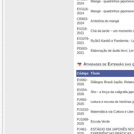
Mangá - quadrinhos japonese
2024
EV1116-
Mangá - quadrinhos japoneses
2024
CR653-
A história do mangá
2024
EV218-
Chá da tarde – um momento de 
2021
EV1076-
Ryûkô Kanbô e Pandemia - Le
2021
PD003-
Elaboração de áudio livro: Le
2021
Atividades de Extensão das q
Código
Título
EV082-
Diálogos Brasil-Japão: Relat
2026
EV254-
Sho - a força da caligrafia
2026
PJ992-
Leitura e escuta de histórias
2025
PJ1010-
Matemática via Cultura e Liter
2025
PJ1068-
Escola Verde
2025
PJ461-
ESTÁGIO EM JAPONÊS NO
2025
EXPERIÊNCIAS PRÁTICAS