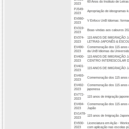
60 Anos do Instituto de Letra
2023
PJ549-
Apropriação de ideogramas-ka
2023
EV060-
V Enfoco UnB Idiomas: forma
2023
EV319-
Boas-vindas aos calouros 20
2023
EV374-
115 ANOS DE IMIGRAÇÃO 
2023
LETRAS-JAPONÊS & ESCOL
EV490-
Comemoração dos 115 anos da
2023
da UnB Idiomas da Universida
EV400-
115 ANOS DE IMIGRAÇÃO 
2023
CENTRO INTERESCOLAR D
EV401-
115 ANOS DE IMIGRAÇÃO J
2023
EV493-
Comemoração dos 115 anos da
2023
EV492-
Comemoração dos 115 anos da
2023
japonesa
EV772-
115 anos de imigração japone
2023
EV494-
Comemoração dos 115 anos da
2023
Japão
EV1478-
115 anos de Imigração Japone
2023
EV930-
Licenciatura em Ação - Works
2023
com aplicação nas escolas pú