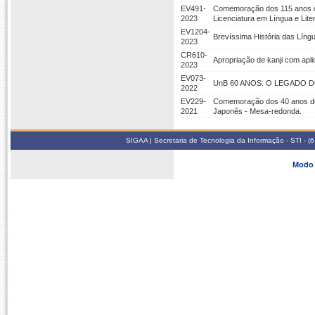
EV491-
Comemoração dos 115 anos da
2023
Licenciatura em Língua e Lit
EV1204-
Brevíssima História das Lín
2023
CR610-
Apropriação de kanji com apli
2023
EV073-
UnB 60 ANOS: O LEGADO D
2022
EV229-
Comemoração dos 40 anos do 
2021
Japonês - Mesa-redonda.
SIGAA | Secretaria de Tecnologia da Informação - STI - 
Modo 