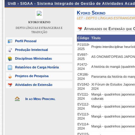
UnB ›
SIGAA - Sistema Integrado de Gestão de Atividades Aca
Kyoko Sekino
LET - DEPTO LÍNGUAS ESTRANGEI
KYOKO SEKINO
DEPTO LÍNGUAS ESTRANGEIRAS E
Atividades de Extensão que
TRADUÇÃO
Código
Título
Perfil Pessoal
PJ1019-
Projeto interdisciplinar heur
2025
Produção Intelectual
EV697-
AS ONOMATOPEIAS JAPONE
Disciplinas Ministradas
2025
PJ472-
A história do mangá (quadrinh
Relatórios de Carga Horária
2024
CR186-
Projetos de Pesquisa
Panorama da história do man
2024
EV1842-
XI Fórum de Estudos Japones
Atividades de Extensão
2024
2024
EV1111-
Mangá - quadrinhos japoneses
2024
culturais
Ir ao Menu Principal
EV1112-
Mangá - quadrinhos japoneses
2024
EV1113-
Mangá - quadrinhos japonese
2024
EV1114-
Mangá - quadrinhos japoneses
2024
EV1115-