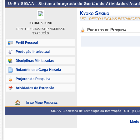
UnB ›
SIGAA - Sistema Integrado de Gestão de Atividades Aca
Kyoko Sekino
LET - DEPTO LÍNGUAS ESTRANGEI
KYOKO SEKINO
DEPTO LÍNGUAS ESTRANGEIRAS E
Projetos de Pesquisa
TRADUÇÃO
Perfil Pessoal
Produção Intelectual
Disciplinas Ministradas
Relatórios de Carga Horária
Projetos de Pesquisa
Atividades de Extensão
Ir ao Menu Principal
SIGAA | Secretaria de Tecnologia da Informação - STI - (61
Modo 