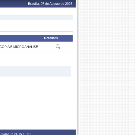
Brasília, 07 de Agosto de 2026
Detalhes
COPIA E MICROANÁLISE
br.sigaa36
v4.15.10.81