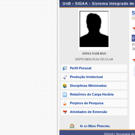
UnB ›
SIGAA - Sistema Integrado d
S
C
C
P
2
SONIA NAIR BAO
DEPTO BIOLOGIA CELULAR
Perfil Pessoal
Produção Intelectual
Disciplinas Ministradas
Relatórios de Carga Horária
Projetos de Pesquisa
Atividades de Extensão
Ir ao Menu Principal
SIGAA | Secretaria de