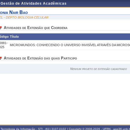
e Gestão de Atividades Acadêmicas
onia Nair Bao
EL - DEPTO BIOLOGIA CELULAR
Atividades de Extensão que Coordena
ódigo
Título
J881-
MICROMUNDOS: CONHECENDO O UNIVERSO INVISÍVEL ATRAVÉS DA MICROS
025
Atividades de Extensão das quais Participo
Nenhum projeto de extensão cadastrado
 Tecnologia da Informação - STI - (61) 3107-0102 | Copyright © 2006-2026 - UFRN - app36.unb.