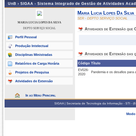
UnB ›
SIGAA - Sistema Integrado de Gestão de Atividades Aca
Maria Lucia Lopes Da Silva
SER - DEPTO SERVIÇO SOCIAL
MARIA LUCIA LOPES DA SILVA
DEPTO SERVIÇO SOCIAL
Atividades de Extensão que
Perfil Pessoal
Produção Intelectual
Atividades de Extensão das q
Disciplinas Ministradas
Código
Título
Relatórios de Carga Horária
EV026-
Pandemia e os desafios para 
Projetos de Pesquisa
2020
Atividades de Extensão
Ir ao Menu Principal
SIGAA | Secretaria de Tecnologia da Informação - STI - 
Modo 