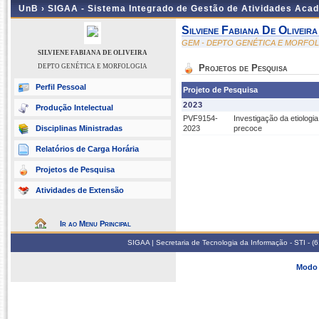
UnB ›
SIGAA - Sistema Integrado de Gestão de Atividades Aca
Silviene Fabiana De Oliveira
GEM - DEPTO GENÉTICA E MORFO
SILVIENE FABIANA DE OLIVEIRA
DEPTO GENÉTICA E MORFOLOGIA
Projetos de Pesquisa
Perfil Pessoal
Projeto de Pesquisa
2023
Produção Intelectual
PVF9154-
Investigação da etiologi
Disciplinas Ministradas
2023
precoce
Relatórios de Carga Horária
Projetos de Pesquisa
Atividades de Extensão
Ir ao Menu Principal
SIGAA | Secretaria de Tecnologia da Informação - STI - 
Modo 