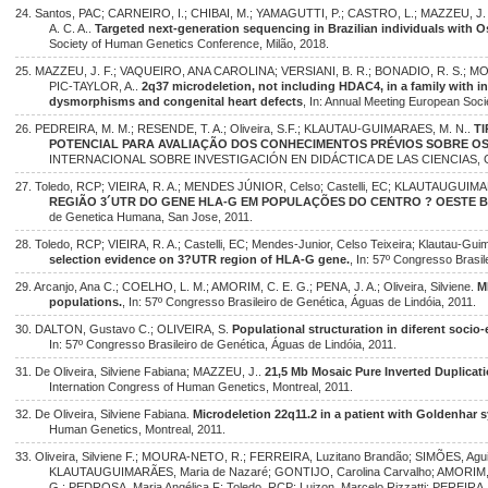
24. Santos, PAC; CARNEIRO, I.; CHIBAI, M.; YAMAGUTTI, P.; CASTRO, L.; MAZZEU, J
A. C. A..
Targeted next-generation sequencing in Brazilian individuals with 
Society of Human Genetics Conference, Milão, 2018.
25. MAZZEU, J. F.; VAQUEIRO, ANA CAROLINA; VERSIANI, B. R.; BONADIO, R. S.; MORETT
PIC-TAYLOR, A..
2q37 microdeletion, not including HDAC4, in a family with inte
dysmorphisms and congenital heart defects
, In: Annual Meeting European Soc
26. PEDREIRA, M. M.; RESENDE, T. A.; Oliveira, S.F.; KLAUTAU-GUIMARAES, M. N..
TI
POTENCIAL PARA AVALIAÇÃO DOS CONHECIMENTOS PRÉVIOS SOBRE O
INTERNACIONAL SOBRE INVESTIGACIÓN EN DIDÁCTICA DE LAS CIENCIAS, Gi
27. Toledo, RCP; VIEIRA, R. A.; MENDES JÚNIOR, Celso; Castelli, EC; KLAUTAUGUIMARAE
REGIÃO 3´UTR DO GENE HLA-G EM POPULAÇÕES DO CENTRO ? OESTE B
de Genetica Humana, San Jose, 2011.
28. Toledo, RCP; VIEIRA, R. A.; Castelli, EC; Mendes-Junior, Celso Teixeira; Klautau-Guim
selection evidence on 3?UTR region of HLA-G gene.
, In: 57º Congresso Brasil
29. Arcanjo, Ana C.; COELHO, L. M.; AMORIM, C. E. G.; PENA, J. A.; Oliveira, Silviene.
M
populations.
, In: 57º Congresso Brasileiro de Genética, Águas de Lindóia, 2011.
30. DALTON, Gustavo C.; OLIVEIRA, S.
Populational structuration in diferent socio
In: 57º Congresso Brasileiro de Genética, Águas de Lindóia, 2011.
31. De Oliveira, Silviene Fabiana; MAZZEU, J..
21,5 Mb Mosaic Pure Inverted Duplica
Internation Congress of Human Genetics, Montreal, 2011.
32. De Oliveira, Silviene Fabiana.
Microdeletion 22q11.2 in a patient with Goldenhar
Human Genetics, Montreal, 2011.
33. Oliveira, Silviene F.; MOURA-NETO, R.; FERREIRA, Luzitano Brandão; SIMÕES, Ag
KLAUTAUGUIMARÃES, Maria de Nazaré; GONTIJO, Carolina Carvalho; AMORIM,
G.; PEDROSA, Maria Angélica F; Toledo, RCP; Luizon, Marcelo Rizzatti; PEREIRA,