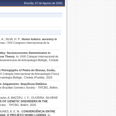
Brasília, 07 de Agosto de 2026
 A.; SILVA, H. P..
Homo ludens: ancestry in
omas / XVII Congreso Internacional de la
uality: Socioeconomic Determinants in
use Theory
, In: XXIII Coloquio Internacional de
inoamericana de Antropología Biológic, Cholula
e Petroglyphs of Pedra do Bisnau, Goiás,
XIII Coloquio Internacional de Antropología Física
opología Biológic, Cholula (Puebla), 2025.
 Julgamento: Sequência Didática
the Brazilian Genetics Society - 70ºCBG, Belém,
ylor, A; MAZZEU, J. F.; OLIVEIRA, SILVIENE
S OF GENETIC DISORDERS IN THE
Society - 70ºCBG, Belém, 2025.
 NUNES, B. E. M..
CONVERGÊNCIA ENTRE
MANA: O PROJETO HOMO LUDENS
, In: