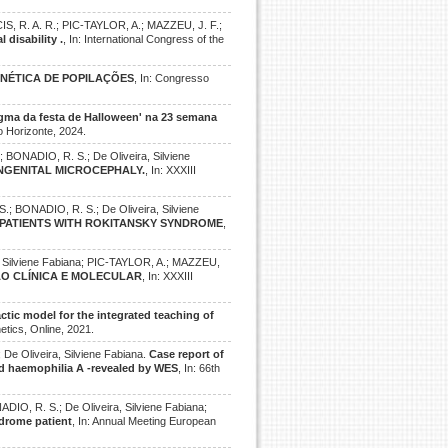
, R. A. R.; PIC-TAYLOR, A.; MAZZEU, J. F.;
 disability .
, In: International Congress of the
ENÉTICA DE POPILAÇÕES
, In: Congresso
nigma da festa de Halloween' na 23 semana
lo Horizonte, 2024.
ONADIO, R. S.; De Oliveira, Silviene
NGENITAL MICROCEPHALY.
, In: XXXIII
ONADIO, R. S.; De Oliveira, Silviene
PATIENTS WITH ROKITANSKY SYNDROME
,
, Silviene Fabiana; PIC-TAYLOR, A.; MAZZEU,
ÃO CLÍNICA E MOLECULAR
, In: XXXIII
tic model for the integrated teaching of
etics, Online, 2021.
e Oliveira, Silviene Fabiana.
Case report of
nd haemophilia A -revealed by WES
, In: 66th
, R. S.; De Oliveira, Silviene Fabiana;
ndrome patient
, In: Annual Meeting European