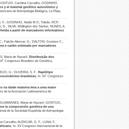
; GONTIJO, Carolina Carvalho; GODINHO,
os y el material genético autosómico y
mericana de Antropologia Biológica, La Plata,
. F.; GODINHO, Neide M O; Toledo, RCP;
r, G.; SILVA, Wellington dos Santos; NUNES, A.
ferida a partir de marcadores informativos
C.; Falcão-Alencar, G.; DALTON, Gustavo C.;
tina e caribe estimada por marcadores
S, Maria de Nazaré.
Distribuição dos
: 54˚ Congresso Brasileiro de Genética,
IJO, G.; OLIVEIRA, S. F..
Haplótipo
escendentes brasileiras
, In: 54˚ Congresso
o na idade materna leva a uma maior
eso de la Asociacion Latinoamerica de
AUGUIMARAES, Maria de Nazaré; GONTIJO,
bre la composición genética de una
ional de la Sociedad Española de Antropologia
na Carvalho; ALENCAR, G. F.; LUNA, F..
africano
, In: XV Congreso Internacional de la