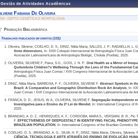
e Gestão de Atividades Acadêmicas
ilviene Fabiana De Oliveira
EM - DEPTO GENÉTICA E MORFOLOGIA
Produção Bibliográfica
Trabalhos publicados em eventos (131)
1. Oliveira, Silviene; COELHO, D. S.; DINIZ, Nilda Maria; SALLES, J. P.; RADAELLI4, L. G.
three dimensions
, In: XXIII Coloquio Internacional de Antropología Física Juan C
Asociación Latinoamericana de Antropología Biológic, Cholula (Puebla), 2025.
2. OLIVEIRA, SILVIENE F; Paiva, S.G.; GOIS, J. N. P..
Oral Health as a Mirror of Ineq
Quilombola Children?s Wellbeing Through the Lens of the Fundamental Ca
Antropología Física Juan Comas / XVII Congreso Internacional de la Asociación Lat
(Puebla), 2025.
3. DINIZ, Nilda Maria; BARBOSA, F. F.; OLIVEIRA, SILVIENE F.
Abstract Symbols in th
Brazil: A Comparative and Geographic Distribution Rock Art Analysis
, In: X
Juan Comas / XVII Congreso Internacional de la Asociación Latinoamericana de Antr
4. FRANCA, D. D.; JESUS, W. A.; OLIVEIRA, SILVIENE F.
Segregação Independente em
Investigativa para o Ensino da 2ª Lei de Mendel
, In: International Congress of 
2025.
5. BRANDAO, A. D. Z.; HENRIQUES, K. F.; CORDOBA, MARA S.; VERSIANI, B. R.; Pic-Ta
F.
EFFECTIVENESS OF DEEPGESTALT IN IDENTIFYING FACIAL PHENOTYPE
BRAZILIAN POPULATION
, In: International Congress of the Brazilian Genetics 
6. COELHO, D. S.; BRANDAO, A. G.; SILVA, H. P.; DINIZ, Nilda Maria; Oliveira, Silviene;
CIÊNCIA, TECNOLOGIA E ARTE ATRAVÉS DO ENSINO DE EVOLUÇÃO HU