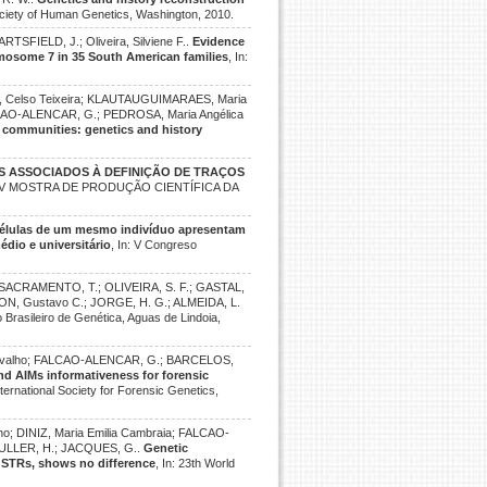
Society of Human Genetics, Washington, 2010.
SFIELD, J.; Oliveira, Silviene F..
Evidence
omosome 7 in 35 South American families
, In:
ior, Celso Teixeira; KLAUTAUGUIMARAES, Maria
LCAO-ALENCAR, G.; PEDROSA, Maria Angélica
d communities: genetics and history
S ASSOCIADOS À DEFINIÇÃO DE TRAÇOS
n: V MOSTRA DE PRODUÇÃO CIENTÍFICA DA
células de um mesmo indivíduo apresentam
dio e universitário
, In: V Congreso
.; SACRAMENTO, T.; OLIVEIRA, S. F.; GASTAL,
LTON, Gustavo C.; JORGE, H. G.; ALMEIDA, L.
o Brasileiro de Genética, Aguas de Lindoia,
Carvalho; FALCAO-ALENCAR, G.; BARCELOS,
d AIMs informativeness for forensic
nternational Society for Forensic Genetics,
ho; DINIZ, Maria Emilia Cambraia; FALCAO-
MULLER, H.; JACQUES, G..
Genetic
 STRs, shows no difference
, In: 23th World