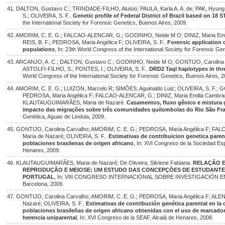
41. DALTON, Gustavo C.; TRINDADE-FILHO, Aluisio; PAULA, Karla A. A. de; PAK, Hyung I
S.; OLIVEIRA, S. F..
Genetic profile of Federal District of Brazil based on 18 
the International Society for Forensic Genetics, Buenos Aires, 2009.
42. AMORIM, C. E. G.; FALCAO-ALENCAR, G.; GODINHO, Neide M O; DINIZ, Maria Emil
REIS, B. F.; PEDROSA, Maria Angélica F; OLIVEIRA, S. F..
Forensic application o
populations
, In: 23th World Congress of the International Society for Forensic Ge
43. ARCANJO, A. C.; DALTON, Gustavo C.; GODINHO, Neide M O; GONTIJO, Carolina 
ASTOLFI-FILHO, S.; PONTES, I.; OLIVEIRA, S. F..
DRD2 TaqI haplotypes in thr
World Congress of the International Society for Forensic Genetics, Buenos Aires, 2
44. AMORIM, C. E. G.; LUIZON, Marcelo R; SIMÕES, Aguinaldo Luiz; OLIVEIRA, S. F.; GO
PEDROSA, Maria Angélica F; FALCAO-ALENCAR, G.; DINIZ, Maria Emilia Cambra
KLAUTAUGUIMARÃES, Maria de Nazaré.
Casamentos, fluxo gênico e mistura
impacto das migrações sobre três comunidades quilombolas do Rio São Fr
Genética, Aguas de Lindoia, 2009.
45. GONTIJO, Carolina Carvalho; AMORIM, C. E. G.; PEDROSA, Maria Angélica F;
Maria de Nazaré; OLIVEIRA, S. F..
Estimativas de contribuicion genetica parent
poblaciones brasilenas de origen africano
, In: XVI Congreso de la Sociedad Esp
Henares, 2009.
46. KLAUTAUGUIMARÃES, Maria de Nazaré; De Oliveira, Silviene Fabiana.
RELAÇÃO E
REPRODUÇÃO E MEIOSE: UM ESTUDO DAS CONCEPÇÕES DE ESTUDANTES
PORTUGAL
, In: VIII CONGRESO INTERNACIONAL SOBRE INVESTIGACIÓN EN
Barcelona, 2009.
47. GONTIJO, Carolina Carvalho; AMORIM, C. E. G.; PEDROSA, Maria Angélica F; ALEN
Nazaré; OLIVEIRA, S. F..
Estimativas de contribución genética parental en la 
poblaciones brasileñas de origen africano obtenidas con el uso de marcad
herencia uniparental
, In: XVI Congreso de la SEAF, Alcalá de Henares, 2008.