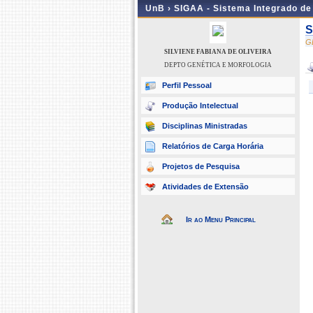
UnB ›
SIGAA - Sistema Integrado d
S
G
SILVIENE FABIANA DE OLIVEIRA
DEPTO GENÉTICA E MORFOLOGIA
Perfil Pessoal
Produção Intelectual
Disciplinas Ministradas
Relatórios de Carga Horária
Projetos de Pesquisa
Atividades de Extensão
Ir ao Menu Principal