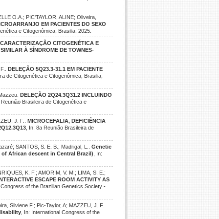
LE O.A.; PIC'TAYLOR, ALINE; Oliveira,
ICROARRANJO EM PACIENTES DO SEXO
genética e Citogenômica, Brasilia, 2025.
CARACTERIZAÇÃO CITOGENÉTICA E
IMILAR À SÍNDROME DE TOWNES-
 F..
DELEÇÃO 5Q23.3-31.1 EM PACIENTE
ira de Citogenética e Citogenômica, Brasilia,
F Mazzeu.
DELEÇÃO 2Q24.3Q31.2 INCLUINDO
a Reunião Brasileira de Citogenética e
ZZEU, J. F..
MICROCEFALIA, DEFICIÊNCIA
Q12.3Q13
, In: 8a Reunião Brasileira de
ré; SANTOS, S. E. B.; Madrigal, L..
Genetic
of African descent in Central Brazil)
, In:
IQUES, K. F.; AMORIM, V. M.; LIMA, S. E.;
INTERACTIVE ESCAPE ROOM ACTIVITY AS
al Congress of the Brazilian Genetics Society -
, Silviene F.; Pic-Taylor, A; MAZZEU, J. F..
isability
, In: International Congress of the