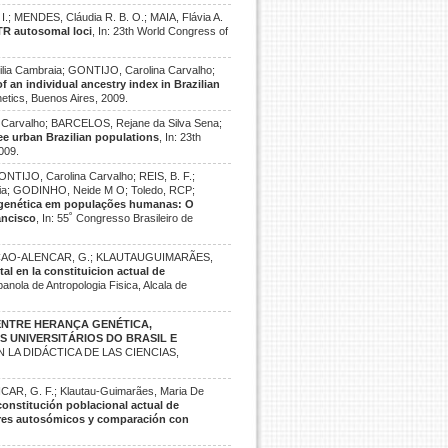
.; MENDES, Cláudia R. B. O.; MAIA, Flávia A.
STR autosomal loci
, In: 23th World Congress of
ia Cambraia; GONTIJO, Carolina Carvalho;
f an individual ancestry index in Brazilian
netics, Buenos Aires, 2009.
Carvalho; BARCELOS, Rejane da Silva Sena;
ee urban Brazilian populations
, In: 23th
009.
NTIJO, Carolina Carvalho; REIS, B. F.;
ia; GODINHO, Neide M O; Toledo, RCP;
 genética em populações humanas: O
ancisco
, In: 55˚ Congresso Brasileiro de
 FALCAO-ALENCAR, G.; KLAUTAUGUIMARÃES,
al en la constituicion actual de
anola de Antropologia Fisica, Alcala de
NTRE HERANÇA GENÉTICA,
 UNIVERSITÁRIOS DO BRASIL E
 LA DIDÁCTICA DE LAS CIENCIAS,
CAR, G. F.; Klautau-Guimarães, Maria De
constitución poblacional actual de
ores autosómicos y comparación con