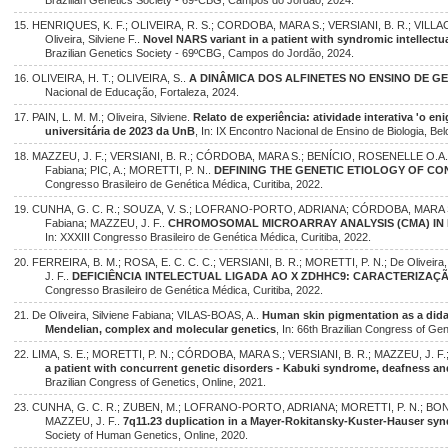
Brazilian Genetics Society - 69ºCBG, Campos do Jordão, 2024.
15. HENRIQUES, K. F.; OLIVEIRA, R. S.; CORDOBA, MARA S.; VERSIANI, B. R.; VILLACIS
Oliveira, Silviene F..
Novel NARS variant in a patient with syndromic intellectual
Brazilian Genetics Society - 69ºCBG, Campos do Jordão, 2024.
16. OLIVEIRA, H. T.; OLIVEIRA, S..
A DINÂMICA DOS ALFINETES NO ENSINO DE G
Nacional de Educação, Fortaleza, 2024.
17. PAIN, L. M. M.; Oliveira, Silviene.
Relato de experiência: atividade interativa 'o e
universitária de 2023 da UnB
, In: IX Encontro Nacional de Ensino de Biologia, Be
18. MAZZEU, J. F.; VERSIANI, B. R.; CÓRDOBA, MARA S.; BENÍCIO, ROSENELLE O.A.; B
Fabiana; PIC, A.; MORETTI, P. N..
DEFINING THE GENETIC ETIOLOGY OF CO
Congresso Brasileiro de Genética Médica, Curitiba, 2022.
19. CUNHA, G. C. R.; SOUZA, V. S.; LOFRANO-PORTO, ADRIANA; CÓRDOBA, MARA S.; B
Fabiana; MAZZEU, J. F..
CHROMOSOMAL MICROARRAY ANALYSIS (CMA) IN 
In: XXXIII Congresso Brasileiro de Genética Médica, Curitiba, 2022.
20. FERREIRA, B. M.; ROSA, E. C. C. C.; VERSIANI, B. R.; MORETTI, P. N.; De Oliveira
J. F..
DEFICIÊNCIA INTELECTUAL LIGADA AO X ZDHHC9: CARACTERIZAÇ
Congresso Brasileiro de Genética Médica, Curitiba, 2022.
21. De Oliveira, Silviene Fabiana; VILAS-BOAS, A..
Human skin pigmentation as a didac
Mendelian, complex and molecular genetics
, In: 66th Brazilian Congress of Gen
22. LIMA, S. E.; MORETTI, P. N.; CÓRDOBA, MARA S.; VERSIANI, B. R.; MAZZEU, J. F.; D
a patient with concurrent genetic disorders - Kabuki syndrome, deafness a
Brazilian Congress of Genetics, Online, 2021.
23. CUNHA, G. C. R.; ZUBEN, M.; LOFRANO-PORTO, ADRIANA; MORETTI, P. N.; BONADIO
MAZZEU, J. F..
7q11.23 duplication in a Mayer-Rokitansky-Kuster-Hauser sy
Society of Human Genetics, Online, 2020.