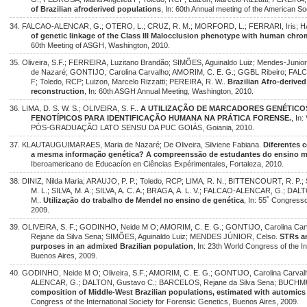
of Brazilian afroderived populations
, In: 60th Annual meeting of the American 
34. FALCAO-ALENCAR, G.; OTERO, L.; CRUZ, R. M.; MORFORD, L.; FERRARI, Iris; HART
of genetic linkage of the Class III Malocclusion phenotype with human chr
60th Meeting of ASGH, Washington, 2010.
35. Oliveira, S.F.; FERREIRA, Luzitano Brandão; SIMÕES, Aguinaldo Luiz; Mendes-Jun
de Nazaré; GONTIJO, Carolina Carvalho; AMORIM, C. E. G.; GGBL Ribeiro; FA
F; Toledo, RCP; Luizon, Marcelo Rizzatti; PEREIRA, R. W..
Brazilian Afro-derive
reconstruction
, In: 60th ASGH Annual Meeting, Washington, 2010.
36. LIMA, D. S. W. S.; OLIVEIRA, S. F..
A UTILIZAÇÃO DE MARCADORES GENÉTICO
FENOTÍPICOS PARA IDENTIFICAÇÃO HUMANA NA PRÁTICA FORENSE.
, I
PÓS-GRADUAÇÃO LATO SENSU DA PUC GOIÁS, Goiania, 2010.
37. KLAUTAUGUIMARAES, Maria de Nazaré; De Oliveira, Silviene Fabiana.
Diferentes 
a mesma informação genética? A compreenssão de estudantes do ensino mé
Iberoamericano de Educacíon en Ciências Expérimentales, Fortaleza, 2010.
38. DINIZ, Nilda Maria; ARAUJO, P. P.; Toledo, RCP; LIMA, R. N.; BITTENCOURT, R. P
M. L.; SILVA, M. A.; SILVA, A. C. A.; BRAGA, A. L. V.; FALCAO-ALENCAR, G.; DA
M..
Utilização do trabalho de Mendel no ensino de genética
, In: 55˚ Congress
2009.
39. OLIVEIRA, S. F.; GODINHO, Neide M O; AMORIM, C. E. G.; GONTIJO, Carolina 
Rejane da Silva Sena; SIMÕES, Aguinaldo Luiz; MENDES JÚNIOR, Celso.
STRs an
purposes in an admixed Brazilian population
, In: 23th World Congress of the I
Buenos Aires, 2009.
40. GODINHO, Neide M O; Oliveira, S.F.; AMORIM, C. E. G.; GONTIJO, Carolina Carval
ALENCAR, G.; DALTON, Gustavo C.; BARCELOS, Rejane da Silva Sena; BUCH
composition of Middle-West Brazilian populations, estimated with automics
Congress of the International Society for Forensic Genetics, Buenos Aires, 2009.