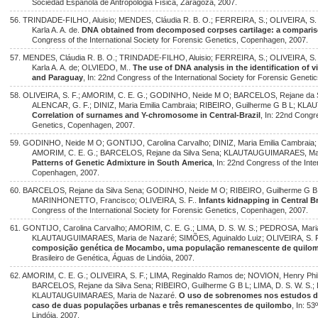
Sociedad Española de Antropologia Física, Zaragoza, 2007.
56. TRINDADE-FILHO, Aluisio; MENDES, Cláudia R. B. O.; FERREIRA, S.; OLIVEIRA, S. F.
Karla A. A. de.
DNA obtained from decomposed corpses cartilage: a comparis
Congress of the International Society for Forensic Genetics, Copenhagen, 2007.
57. MENDES, Cláudia R. B. O.; TRINDADE-FILHO, Aluisio; FERREIRA, S.; OLIVEIRA, S. F.
Karla A. A. de; OLVIEDO, M..
The use of DNA analysis in the identification of v
and Paraguay
, In: 22nd Congress of the International Society for Forensic Genet
58. OLIVEIRA, S. F.; AMORIM, C. E. G.; GODINHO, Neide M O; BARCELOS, Rejane da S
ALENCAR, G. F.; DINIZ, Maria Emilia Cambraia; RIBEIRO, Guilherme G B L; K
Correlation of surnames and Y-chromosome in Central-Brazil
, In: 22nd Congre
Genetics, Copenhagen, 2007.
59. GODINHO, Neide M O; GONTIJO, Carolina Carvalho; DINIZ, Maria Emilia Cambraia
AMORIM, C. E. G.; BARCELOS, Rejane da Silva Sena; KLAUTAUGUIMARAES, Mari
Patterns of Genetic Admixture in South America
, In: 22nd Congress of the Inte
Copenhagen, 2007.
60. BARCELOS, Rejane da Silva Sena; GODINHO, Neide M O; RIBEIRO, Guilherme G B 
MARINHONETTO, Francisco; OLIVEIRA, S. F..
Infants kidnapping in Central Br
Congress of the International Society for Forensic Genetics, Copenhagen, 2007.
61. GONTIJO, Carolina Carvalho; AMORIM, C. E. G.; LIMA, D. S. W. S.; PEDROSA, Mar
KLAUTAUGUIMARAES, Maria de Nazaré; SIMÕES, Aguinaldo Luiz; OLIVEIRA, S. 
composição genética de Mocambo, uma população remanescente de quilomb
Brasileiro de Genética, Águas de Lindóia, 2007.
62. AMORIM, C. E. G.; OLIVEIRA, S. F.; LIMA, Reginaldo Ramos de; NOVION, Henry Phil
BARCELOS, Rejane da Silva Sena; RIBEIRO, Guilherme G B L; LIMA, D. S. W. S.; D
KLAUTAUGUIMARAES, Maria de Nazaré.
O uso de sobrenomes nos estudos de 
caso de duas populações urbanas e três remanescentes de quilombo
, In: 5
Lindóia, 2007.