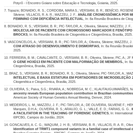
Potyrõ - I Encontro Goiano sobre Educação e Tecnologia, Goiania, 2025.
7. Topazio; BONADIO, R. S.; CORDOBA, MARA S.; VERSIANI, B. R.; BENÍCIO, ROSENEL
Silviene; VILLACIS, R. A. R.; MAZZEU, J. F..
ANÁLISE CROMOSSÔMICA POR M
FEMININO COM DEFICIÊNCIA INTELECTUAL
, In: 8a Reunião Brasileira de Cito
8. BONADIO, R. S.; VERSIANI, B. R.; PIC-TAYLOR, A.; Oliveira, Silviene; MAZZEU, J. F..
MOLECULAR DE PACIENTE COM CROMOSSOMO MARCADOR E FENÓTIPO S
BROCKS
, In: 8a Reunião Brasileira de Citogenética e Citogenômica, Brasilia, 2025.
9. VASCONCELOS, A.; VERSIANI, B. R.; PIC-TAYLOR, A.; Oliveira, Silviene; MAZZEU, J.
COM ATRASO DO DESENVOLVIMENTO E DISMORFIAS
, In: 8a Reunião Brasile
2025.
10. FERREIRA, B. M.; CAVALCANTE, D.; VERSIANI, B. R.; Oliveira, Silviene; PIC, A.; J
O GENE HOXD13 EM PACIENTE COM MALFORMAÇÃO DE MEMBROS.
, In: 8
Citogenômica, Brasilia, 2025.
11. BRAZ, S.; VERSIANI, B. R.; BONADIO, R. S.; Oliveira, Silviene; PIC-TAYLOR, A.; MA
INTELECTUAL E BAIXA ESTATURA EM PORTADORES DE MICRODELEÇÃO 2
Citogenética e Citogenômica, Brasilia, 2025.
12. OLIVEIRA, S.; Paiva, S.G.; RIVARA, A.; NOBREGA, M. C.; KLAUTAUGUIMARÃES, Naza
ancestry reveals European population contribution in Brazilian communities 
American Society of Human Genetics Annual Meeting, Denver, 2024.
13. MEDEIROS, L. M.; MAZZEU, J. F.; PIC-TAYLOR, A.; DE OLIVEIRA, SILVIENE F.; HENR
Marques, D.H.A.; OLIVEIRA, R. S.; ARAUJO, G. L.; VALLE, E. D.; FARIAS, G. G..
A FACILITATOR IN THE TEACHING OF FORENSIC GENETICS
, In: Internation
69ºCBG, Campos do Jordão, 2024.
14. GONCALVES, A. C. G.; WAQUIM, J. H. B.; VERSIANI, B. R.; VILLACIS, R. A. R.; Oliveira
Identification of TRMT1 compound variants in a familial case of intellectual d