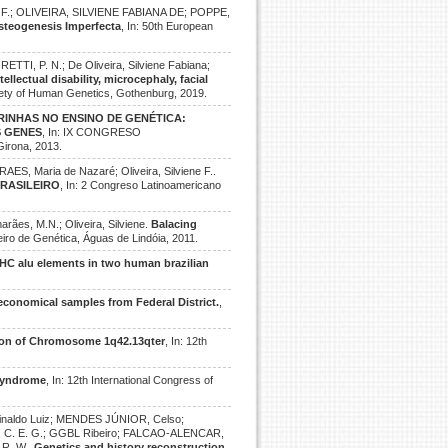
. F.; OLIVEIRA, SILVIENE FABIANA DE; POPPE,
Osteogenesis Imperfecta
, In: 50th European
I, P. N.; De Oliveira, Silviene Fabiana;
llectual disability, microcephaly, facial
iety of Human Genetics, Gothenburg, 2019.
RINHAS NO ENSINO DE GENÉTICA:
S GENES
, In: IX CONGRESO
rona, 2013.
S, Maria de Nazaré; Oliveira, Silviene F..
RASILEIRO
, In: 2 Congreso Latinoamericano
arães, M.N.; Oliveira, Silviene.
Balacing
eiro de Genética, Águas de Lindóia, 2011.
HC alu elements in two human brazilian
-economical samples from Federal District.
,
tion of Chromosome 1q42.13qter
, In: 12th
 syndrome
, In: 12th International Congress of
uinaldo Luiz; MENDES JÚNIOR, Celso;
 C. E. G.; GGBL Ribeiro; FALCAO-ALENCAR,
 R. W..
Genetics and history reconstruction