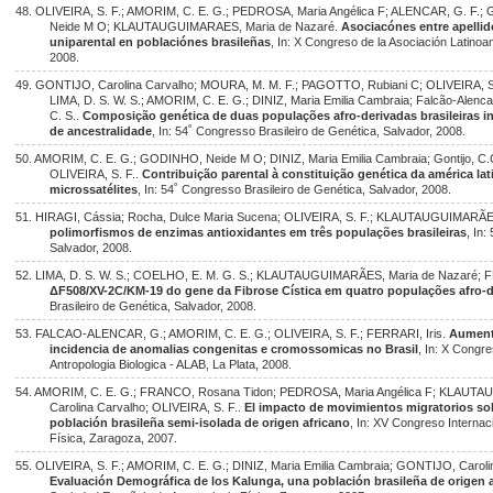
48. OLIVEIRA, S. F.; AMORIM, C. E. G.; PEDROSA, Maria Angélica F; ALENCAR, G. F.
Neide M O; KLAUTAUGUIMARAES, Maria de Nazaré.
Asociacónes entre apellid
uniparental en poblaciónes brasileñas
, In: X Congreso de la Asociación Latinoa
2008.
49. GONTIJO, Carolina Carvalho; MOURA, M. M. F.; PAGOTTO, Rubiani C; OLIVEIRA, S
LIMA, D. S. W. S.; AMORIM, C. E. G.; DINIZ, Maria Emilia Cambraia; Falcão-Alenca
C. S..
Composição genética de duas populações afro-derivadas brasileiras in
de ancestralidade
, In: 54˚ Congresso Brasileiro de Genética, Salvador, 2008.
50. AMORIM, C. E. G.; GODINHO, Neide M O; DINIZ, Maria Emilia Cambraia; Gontijo, C.
OLIVEIRA, S. F..
Contribuição parental à constituição genética da américa la
microssatélites
, In: 54˚ Congresso Brasileiro de Genética, Salvador, 2008.
51. HIRAGI, Cássia; Rocha, Dulce Maria Sucena; OLIVEIRA, S. F.; KLAUTAUGUIMARÃE
polimorfismos de enzimas antioxidantes em três populações brasileiras
, In
Salvador, 2008.
52. LIMA, D. S. W. S.; COELHO, E. M. G. S.; KLAUTAUGUIMARÃES, Maria de Nazaré; FE
ΔF508/XV-2C/KM-19 do gene da Fibrose Cística em quatro populações afro-d
Brasileiro de Genética, Salvador, 2008.
53. FALCAO-ALENCAR, G.; AMORIM, C. E. G.; OLIVEIRA, S. F.; FERRARI, Iris.
Aument
incidencia de anomalias congenitas e cromossomicas no Brasil
, In: X Congr
Antropologia Biologica - ALAB, La Plata, 2008.
54. AMORIM, C. E. G.; FRANCO, Rosana Tidon; PEDROSA, Maria Angélica F; KLAUT
Carolina Carvalho; OLIVEIRA, S. F..
El impacto de movimientos migratorios so
población brasileña semi-isolada de origen africano
, In: XV Congreso Internac
Física, Zaragoza, 2007.
55. OLIVEIRA, S. F.; AMORIM, C. E. G.; DINIZ, Maria Emilia Cambraia; GONTIJO, Caroli
Evaluación Demográfica de los Kalunga, una población brasileña de origen 