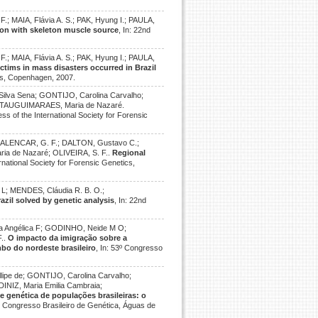
; MAIA, Flávia A. S.; PAK, Hyung I.; PAULA,
on with skeleton muscle source
, In: 22nd
; MAIA, Flávia A. S.; PAK, Hyung I.; PAULA,
ictims in mass disasters occurred in Brazil
ics, Copenhagen, 2007.
ilva Sena; GONTIJO, Carolina Carvalho;
LAUTAUGUIMARAES, Maria de Nazaré.
ss of the International Society for Forensic
; ALENCAR, G. F.; DALTON, Gustavo C.;
a de Nazaré; OLIVEIRA, S. F..
Regional
rnational Society for Forensic Genetics,
L; MENDES, Cláudia R. B. O.;
azil solved by genetic analysis
, In: 22nd
ia Angélica F; GODINHO, Neide M O;
F..
O impacto da imigração sobre a
o do nordeste brasileiro
, In: 53º Congresso
lipe de; GONTIJO, Carolina Carvalho;
INIZ, Maria Emilia Cambraia;
genética de populações brasileiras: o
3º Congresso Brasileiro de Genética, Águas de