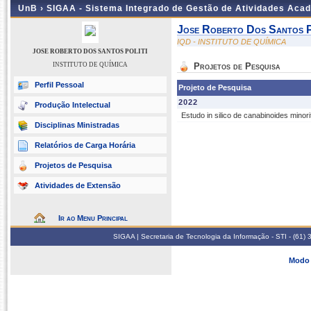
UnB ›
SIGAA - Sistema Integrado de Gestão de Atividades Aca
Jose Roberto Dos Santos P
IQD - INSTITUTO DE QUÍMICA
JOSE ROBERTO DOS SANTOS POLITI
INSTITUTO DE QUÍMICA
Projetos de Pesquisa
Perfil Pessoal
Projeto de Pesquisa
2022
Produção Intelectual
Estudo in silico de canabinoides mino
Disciplinas Ministradas
Relatórios de Carga Horária
Projetos de Pesquisa
Atividades de Extensão
Ir ao Menu Principal
SIGAA | Secretaria de Tecnologia da Informação - STI - (61
Modo 