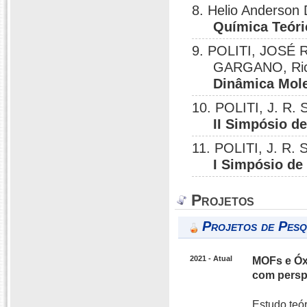
8. Helio Anderson 
Química Teóri
9. POLITI, JOSÉ 
GARGANO, Ri
Dinâmica Mole
10. POLITI, J. R.
II Simpósio d
11. POLITI, J. R.
I Simpósio de
Projetos
Projetos de Pesq
2021 - Atual
MOFs e Óxi
com persp
Estudo teó