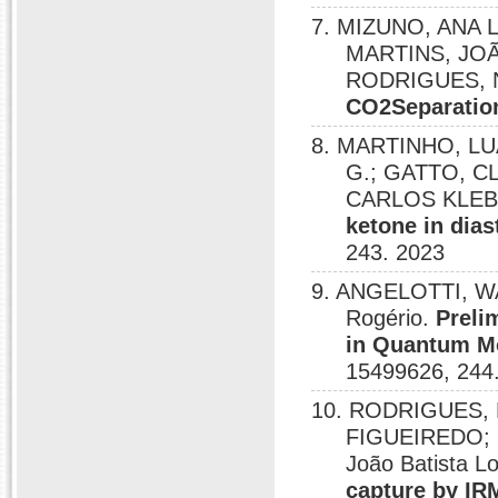
7. MIZUNO, ANA 
MARTINS, JOÃ
RODRIGUES, 
CO2Separatio
8. MARTINHO, LU
G.; GATTO, C
CARLOS KLEB
ketone in dias
243. 2023
9. ANGELOTTI, WA
Rogério.
Preli
in Quantum Mo
15499626, 244
10. RODRIGUES,
FIGUEIREDO;
João Batista L
capture by I