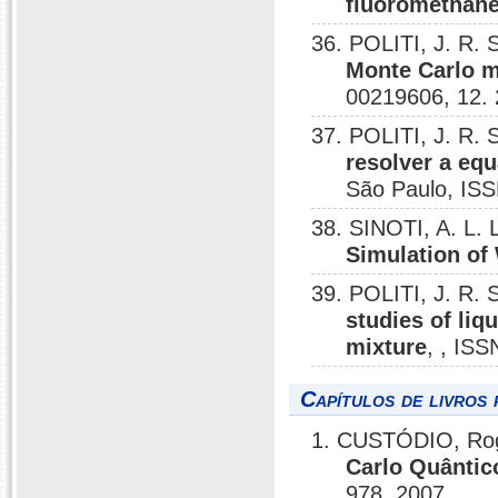
fluoromethan
36. POLITI, J. R.
Monte Carlo m
00219606, 12.
37. POLITI, J. R.
resolver a eq
São Paulo, ISS
38. SINOTI, A. L. 
Simulation of
39. POLITI, J. R. 
studies of liq
mixture
, , IS
Capítulos de livros 
1. CUSTÓDIO, Rogé
Carlo Quântic
978, 2007.