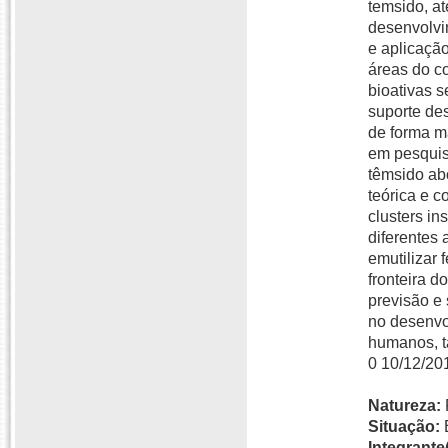
temsido, a
desenvolvi
e aplicação
áreas do c
bioativas 
suporte des
de forma ma
em pesquis
têmsido ab
teórica e c
clusters i
diferentes 
emutilizar 
fronteira d
previsão e
no desenvo
humanos, t
0 10/12/2
Natureza:
Situação:
Integrante(