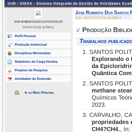
UnB ›
SIGAA - Sistema Integrado de Gestão de Atividades Aca
Jose Roberto Dos Santos P
IQD - INSTITUTO DE QUÍMICA
JOSE ROBERTO DOS SANTOS POLITI
INSTITUTO DE QUÍMICA
Produção Biblio
Perfil Pessoal
Trabalhos publicado
Produção Intelectual
1. SANTOS POLI
Disciplinas Ministradas
Explorando o 
Relatórios de Carga Horária
da Epicloridr
Projetos de Pesquisa
Quântica Com
Atividades de Extensão
2. SANTOS POLI
methane steam
Ir ao Menu Principal
Químicos Teóri
2023.
3. CARVALHO, CAS
propriedades 
CH4?CH4.
, In