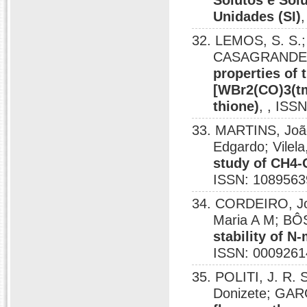
Solutos e Sol
Unidades (SI)
32. LEMOS, S. S.;
CASAGRANDE, 
properties of 
[WBr2(CO)3(tm
thione)
, , ISS
33. MARTINS, Joã
Edgardo; Vilel
study of CH4
ISSN: 1089563
34. CORDEIRO, Jo
Maria A M; BÔ
stability of N
ISSN: 0009261
35. POLITI, J. R.
Donizete; GA