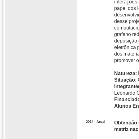
interações
papel dos í
desenvolvim
desse proje
computacion
grafeno re
deposição 
eletrônica
dos materia
promover o
Natureza:
Situação:
Integrante(
Leonardo G
Financiado
Alunos En
2014 - Atual
Obtenção d
matriz nac