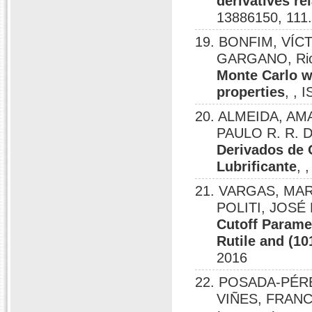
derivatives re
13886150, 111
19. BONFIM, VÍC
GARGANO, Ric
Monte Carlo wi
properties
, , 
20. ALMEIDA, AM
PAULO R. R. 
Derivados de 
Lubrificante
, 
21. VARGAS, MA
POLITI, JOSÉ
Cutoff Paramet
Rutile and (10
2016
22. POSADA-PÉR
VIÑES, FRANC