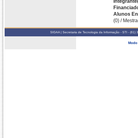
Integrante(
Financiado
Alunos En
(0) / Mestra
SIGAA | Secretaria de Tecnologia da Informação - STI - (61
Modo 