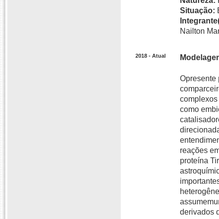
Natureza:
Situação:
Integrante(
Nailton Mar
2018 - Atual
Modelagem 
Opresente p
comparceir
complexos 
como embio
catalisador
direcionad
entendimen
reações emz
proteína T
astroquími
importante
heterogênea
assumemump
derivados 