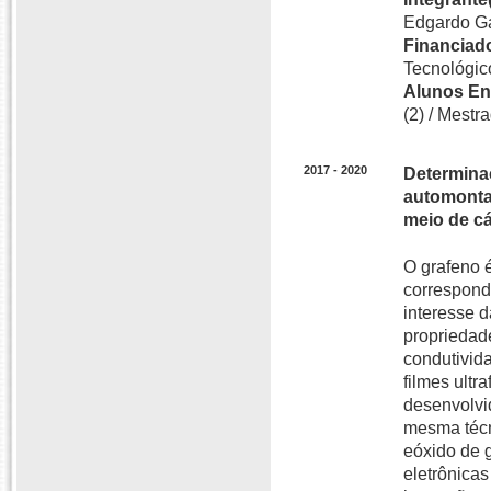
Edgardo Ga
Financiado
Tecnológic
Alunos En
(2) / Mestra
2017 - 2020
Determinaç
automontad
meio de cá
O grafeno 
correspond
interesse 
propriedade
condutivida
filmes ultr
desenvolvi
mesma técn
eóxido de g
eletrônicas