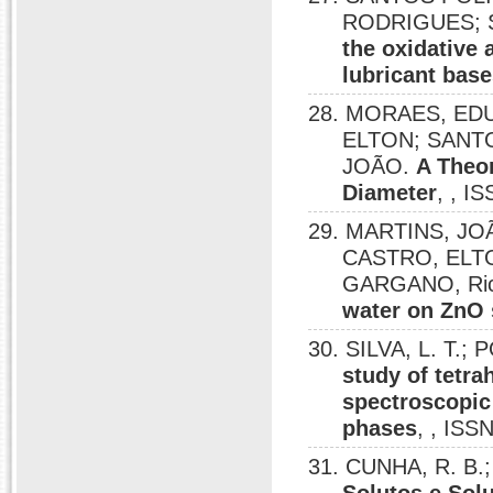
RODRIGUES; 
the oxidative 
lubricant bas
28. MORAES, EDU
ELTON; SANTO
JOÃO.
A Theor
Diameter
, , I
29. MARTINS, JO
CASTRO, ELTON
GARGANO, Ri
water on ZnO 
30. SILVA, L. T.;
study of tetra
spectroscopic
phases
, , ISS
31. CUNHA, R. B.;