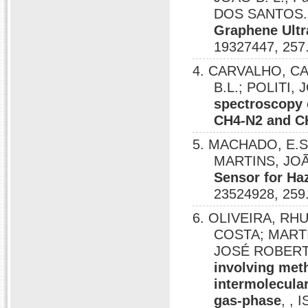
DOS SANTOS
Graphene Ultr
19327447, 257
4. CARVALHO, CA
B.L.; POLITI
spectroscopy 
CH4-N2 and C
5. MACHADO, E.S.
MARTINS, JOÃ
Sensor for Ha
23524928, 259
6. OLIVEIRA, R
COSTA; MARTIN
JOSÉ ROBERT
involving meth
intermolecular
gas-phase
, , 