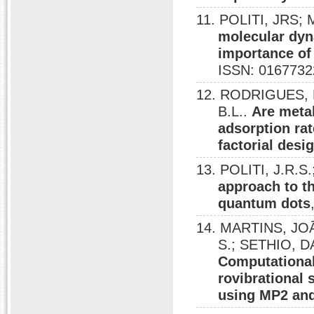
11. POLITI, JRS;
molecular dyn
importance of 
ISSN: 0167732
12. RODRIGUES, 
B.L..
Are metal
adsorption ra
factorial desi
13. POLITI, J.R.S
approach to th
quantum dots
14. MARTINS, JOÃO
S.; SETHIO, D
Computational 
rovibrational
using MP2 an