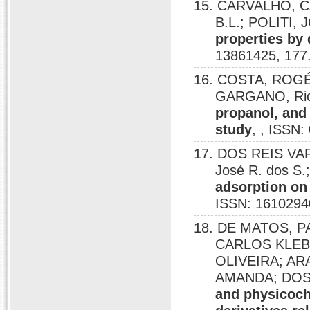
15. CARVALHO, C
B.L.; POLITI
properties by
13861425, 177
16. COSTA, ROGÉR
GARGANO, Ric
propanol, and
study
, , ISSN
17. DOS REIS VAR
José R. dos S
adsorption on 
ISSN: 1610294
18. DE MATOS, 
CARLOS KLEB
OLIVEIRA; AR
AMANDA; DOS
and physicoch