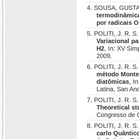
4. SOUSA, GUSTAV
termodinâmica
por radicais 
5. POLITI, J. R. S.
Variacional pa
H2
, In: XV Sim
2009.
6. POLITI, J. R. S.
método Monte 
diatômicas
, I
Latina, San An
7. POLITI, J. R. 
Theoretical s
Congresso de Q
8. POLITI, J. R. S.
carlo Quântic