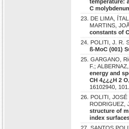
temperature: 
C molybdenum 
23. DE LIMA, ÍTAL
MARTINS, JOÃ
constants of
24. POLITI, J. R. 
ß-MoC (001) S
25. GARGANO, Rica
F.; ALBERNAZ, 
energy and sp
CH 4¿¿¿H 2 O
16102940, 101
26. POLITI, JO
RODRIGUEZ, J
structure of 
index surface
27. SANTOS POL