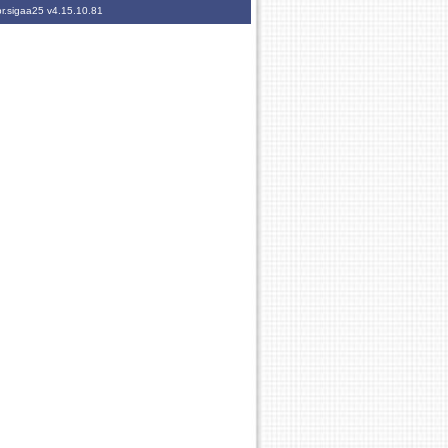
br.sigaa25
v4.15.10.81