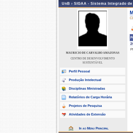
UnB ›
SIGAA - Sistema Integrado d
M
C
P
2
P
MAURICIO DE CARVALHO AMAZONAS
CENTRO DE DESENVOLVIMENTO
SUSTENTÁVEL
Perfil Pessoal
Produção Intelectual
Disciplinas Ministradas
Relatórios de Carga Horária
Projetos de Pesquisa
Atividades de Extensão
Ir ao Menu Principal