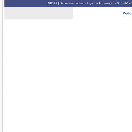
SIGAA | Secretaria de Tecnologia da Informação - STI - (61
Modo 