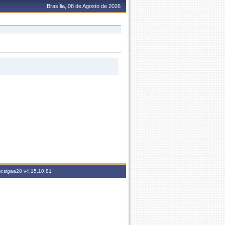
Brasília, 08 de Agosto de 2026
br.sigaa28
v4.15.10.81