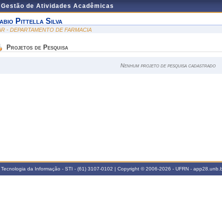
e Gestão de Atividades Acadêmicas
abio Pittella Silva
AR - DEPARTAMENTO DE FARMACIA
Projetos de Pesquisa
Nenhum projeto de pesquisa cadastrado
 Tecnologia da Informação - STI - (61) 3107-0102 | Copyright © 2006-2026 - UFRN - app28.unb.