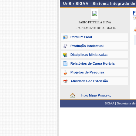
UnB ›
SIGAA - Sistema Integrado d
F
F
FABIO PITTELLA SILVA
DEPARTAMENTO DE FARMACIA
Perfil Pessoal
Produção Intelectual
Disciplinas Ministradas
Relatórios de Carga Horária
Projetos de Pesquisa
Atividades de Extensão
Ir ao Menu Principal
SIGAA | Secretaria de