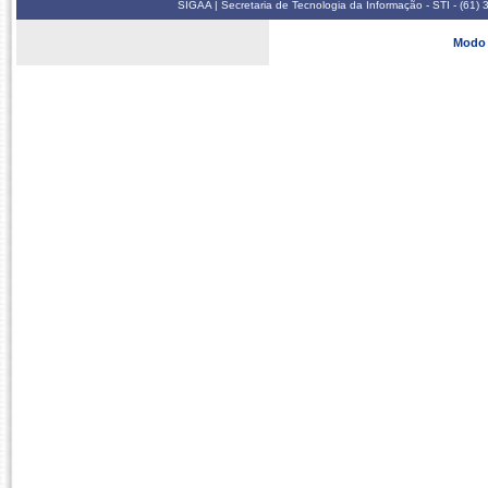
SIGAA | Secretaria de Tecnologia da Informação - STI - (61
Modo 