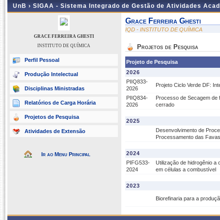
UnB ›
SIGAA - Sistema Integrado de Gestão de Atividades Aca
Grace Ferreira Ghesti
IQD - INSTITUTO DE QUÍMICA
GRACE FERREIRA GHESTI
INSTITUTO DE QUÍMICA
Projetos de Pesquisa
Perfil Pessoal
Projeto de Pesquisa
2026
Produção Intelectual
PIIQ833-
Projeto Ciclo Verde DF: I
Disciplinas Ministradas
2026
PIIQ834-
Processo de Secagem de fru
Relatórios de Carga Horária
2026
cerrado
Projetos de Pesquisa
2025
Desenvolvimento de Proce
Atividades de Extensão
Processamento das Favas 
2024
Ir ao Menu Principal
PIFG533-
Utilização de hidrogênio a
2024
em células a combustível
2023
Biorefinaria para a produ