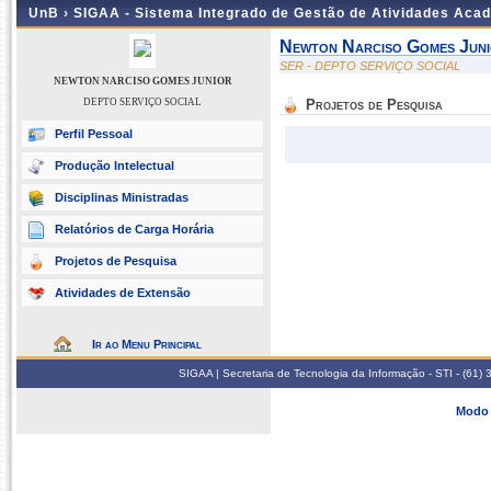
UnB ›
SIGAA - Sistema Integrado de Gestão de Atividades Aca
Newton Narciso Gomes Jun
SER - DEPTO SERVIÇO SOCIAL
NEWTON NARCISO GOMES JUNIOR
DEPTO SERVIÇO SOCIAL
Projetos de Pesquisa
Perfil Pessoal
Produção Intelectual
Disciplinas Ministradas
Relatórios de Carga Horária
Projetos de Pesquisa
Atividades de Extensão
Ir ao Menu Principal
SIGAA | Secretaria de Tecnologia da Informação - STI - (61
Modo 