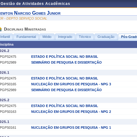
e Gestão de Atividades Acadêmicas
ewton Narciso Gomes Junior
ER - DEPTO SERVIÇO SOCIAL
Disciplinas Ministradas
Infantil
Fundamental
Médio
Integrado
Técnico
Graduação
Pós-Grad
isciplina
026.2
PGPS2475
ESTADO E POLÍTICA SOCIAL NO BRASIL
PGPS2989
SEMINÁRIO DE PESQUISA E DISSERTAÇÃO
026.1
PGPS2475
ESTADO E POLÍTICA SOCIAL NO BRASIL
PGPS0165
NUCLEAÇÃO EM GRUPOS DE PESQUISA - NPG 3
PGPS2989
SEMINÁRIO DE PESQUISA E DISSERTAÇÃO
025.2
PGPS2475
ESTADO E POLÍTICA SOCIAL NO BRASIL
PGPS0163
NUCLEAÇÃO EM GRUPOS DE PESQUISA - NPG 2
025.1
PGPS0161
NUCLEAÇÃO EM GRUPOS DE PESQUISA - NPG 1