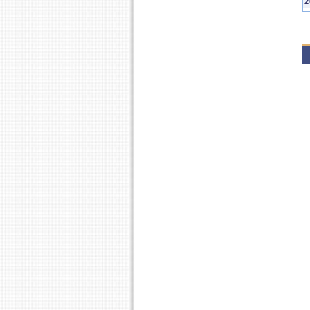
2
P
P
2
P
P
P
2
P
P
P
P
2
P
P
2
P
P
P
2