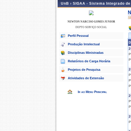
UnB ›
SIGAA - Sistema Integrado d
N
S
NEWTON NARCISO GOMES JUNIOR
DEPTO SERVIÇO SOCIAL
Perfil Pessoal
D
Produção Intelectual
2
Disciplinas Ministradas
P
P
Relatórios de Carga Horária
2
Projetos de Pesquisa
P
Atividades de Extensão
P
P
Ir ao Menu Principal
2
P
P
2
P