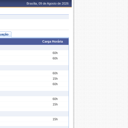
Brasília, 09 de Agosto de 2026
uação
Carga Horária
60h
60h
60h
15h
60h
60h
15h
15h