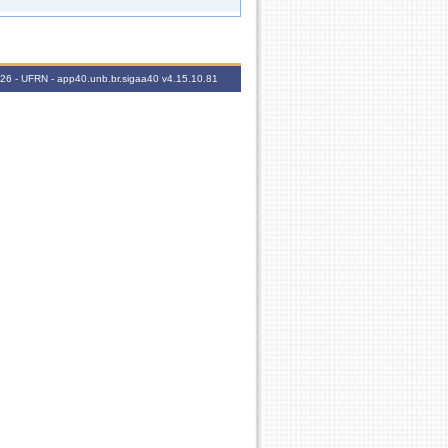
60h
60h
2026 - UFRN - app40.unb.br.sigaa40
v4.15.10.81
15h
60h
60h
60h
15h
60h
60h
15h
60h
60h
15h
60h