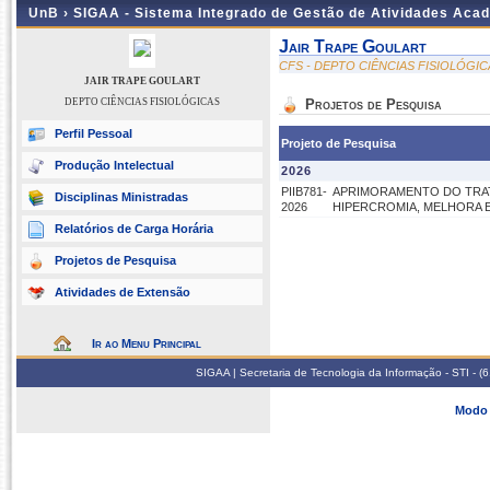
UnB ›
SIGAA - Sistema Integrado de Gestão de Atividades Aca
Jair Trape Goulart
CFS - DEPTO CIÊNCIAS FISIOLÓGIC
JAIR TRAPE GOULART
DEPTO CIÊNCIAS FISIOLÓGICAS
Projetos de Pesquisa
Perfil Pessoal
Projeto de Pesquisa
Produção Intelectual
2026
PIIB781-
APRIMORAMENTO DO TRAT
Disciplinas Ministradas
2026
HIPERCROMIA, MELHORA E
Relatórios de Carga Horária
Projetos de Pesquisa
Atividades de Extensão
Ir ao Menu Principal
SIGAA | Secretaria de Tecnologia da Informação - STI - 
Modo 