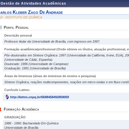
e Gestão de Atividades Acadêmicas
arlos Kleber Zago De Andrade
QD - INSTITUTO DE QUÍMICA
Perfil Pessoal
Descrição pessoal
Professor titular da Universidade de Brasília, com ingresso em 1997.
Formação acadêmica/profissional (Onde obteve os títulos, atuação profissional, et
Pós-doutorados em Síntese Orgânica: 1997 (Universidade da Califòrnia, Irvine, EUA), 2
(Universidade de Cádiz, Espanha).
Doutorado: 1996 (Universidade de Campinas)
Graduação: 1991 (Universidade de Brasília)
Áreas de Interesse
(áreas de interesse de ensino e pesquisa)
Síntese Orgânica, reações multicomponentes, reações em micro-ondas e em fluxo contí
Currículo Lattes:
http://lattes.cnpq.br/5698458492859059
Formação Acadêmica
GRADUAÇÃO
1986 - 1990: Bacharelado Em Química
Universidade de Brasília