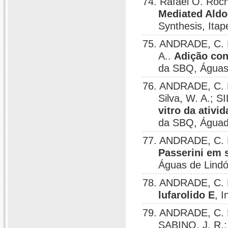
74. Rafael O. Roch
Mediated Aldo
Synthesis, Ita
75. ANDRADE, C. K
A..
Adição con
da SBQ, Águas 
76. ANDRADE, C. K
Silva, W. A.; S
vitro da ativi
da SBQ, Águad 
77. ANDRADE, C. K
Passerini em s
Águas de Lindó
78. ANDRADE, C. K
lufarolido E
, 
79. ANDRADE, C. K
SABINO, J. R.