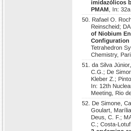
imidazólicos b
PMAM
, In: 32
50. Rafael O. Roch
Reinscheid; DA
of Niobium En
Configuration
Tetrahedron Sy
Chemistry, Pari
51. da Silva Júnior
C.G.; De Simon
Kleber Z.; Pint
In: 12th Nucle
Meeting, Rio de
52. De Simone, Car
Goulart, Marília
Deus, C. F.; MA
C.; Costa-Lotuf