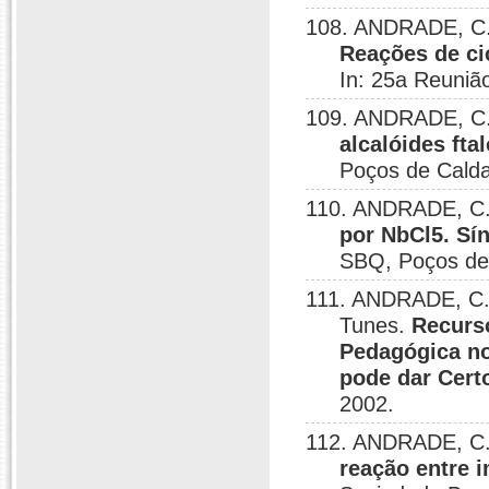
108. ANDRADE, C. K.
Reações de ci
In: 25a Reuniã
109. ANDRADE, C. K
alcalóides fta
Poços de Calda
110. ANDRADE, C. 
por NbCl5. Sín
SBQ, Poços de
111. ANDRADE, C. K
Tunes.
Recurs
Pedagógica no
pode dar Cert
2002.
112. ANDRADE, C. 
reação entre i