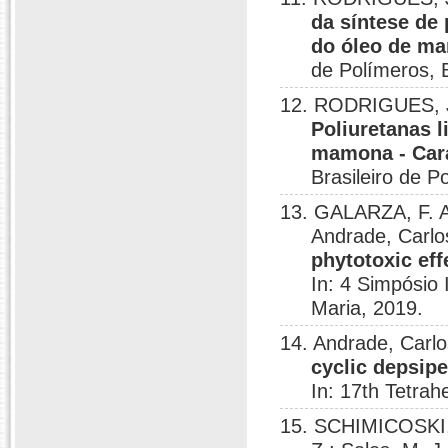
da síntese de 
do óleo de ma
de Polímeros, 
12. RODRIGUES, J.
Poliuretanas l
mamona - Cara
Brasileiro de 
13. GALARZA, F. A
Andrade, Carl
phytotoxic ef
In: 4 Simpósio
Maria, 2019.
14. Andrade, Carlo
cyclic depsip
In: 17th Tetra
15. SCHIMICOSKI, 