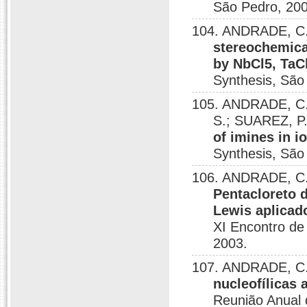
São Pedro, 200
104. ANDRADE, C. K
stereochemica
by NbCl5, TaCl
Synthesis, São
105. ANDRADE, C. 
S.; SUAREZ, P.
of imines in i
Synthesis, São
106. ANDRADE, C.
Pentacloreto 
Lewis aplicado
XI Encontro de
2003.
107. ANDRADE, C.
nucleofílicas 
Reunião Anual 