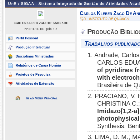
UnB ›
SIGAA - Sistema Integrado de Gestão de Atividades Aca
Carlos Kleber Zago De An
IQD - INSTITUTO DE QUÍMICA
CARLOS KLEBER ZAGO DE ANDRADE
INSTITUTO DE QUÍMICA
Produção Biblio
Perfil Pessoal
Trabalhos publicado
Produção Intelectual
1. Andrade, Carl
Disciplinas Ministradas
CARLOS EDUA
Relatórios de Carga Horária
of pyridines 
Projetos de Pesquisa
with electroc
Atividades de Extensão
Brasileira de 
2. PRACIANO, V. 
Ir ao Menu Principal
CHRISTINA C.;
Imidazo[1,2-a]
photophysical
Synthesis, Ben
3. LIMA, D. M.; 