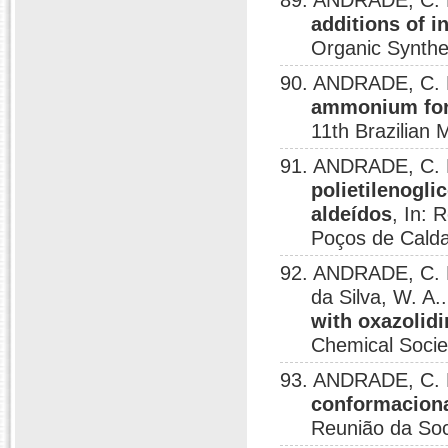
89. ANDRADE, C. K
additions of i
Organic Synthe
90. ANDRADE, C. K.
ammonium form
11th Brazilian
91. ANDRADE, C. 
polietilenogli
aldeídos
, In: 
Poços de Calda
92. ANDRADE, C. K.
da Silva, W. A.
with oxazolid
Chemical Societ
93. ANDRADE, C. K.
conformaciona
Reunião da Soc