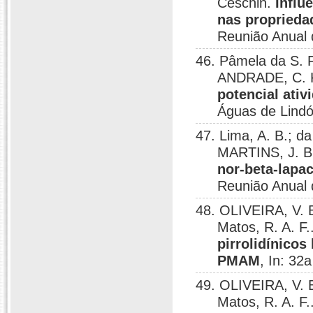
Ceschin.
Influ
nas proprieda
Reunião Anual 
46. Pâmela da S. F
ANDRADE, C. K
potencial ati
Águas de Lindó
47. Lima, A. B.; d
MARTINS, J. B. 
nor-beta-lapa
Reunião Anual 
48. OLIVEIRA, V. B
Matos, R. A. F.
pirrolidínicos
PMAM
, In: 32
49. OLIVEIRA, V. B
Matos, R. A. F.