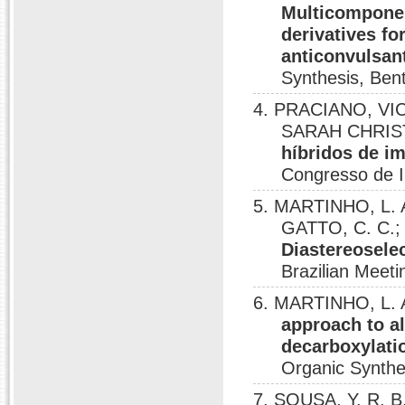
Multicomponen
derivatives fo
anticonvulsant
Synthesis, Ben
4. PRACIANO, VI
SARAH CHRIST
híbridos de im
Congresso de In
5. MARTINHO, L. A
GATTO, C. C.;
Diastereoselec
Brazilian Meeti
6. MARTINHO, L.
approach to a
decarboxylatio
Organic Synthe
7. SOUSA, Y. R. B