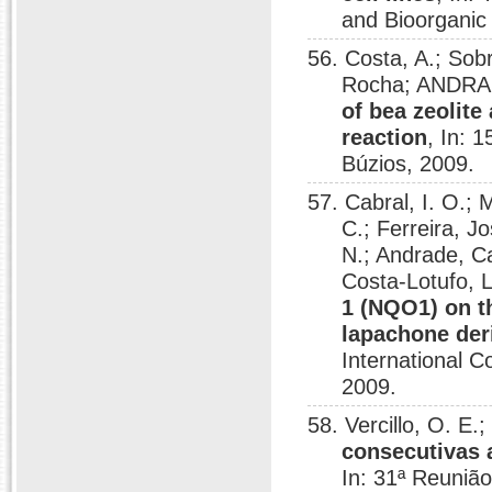
and Bioorganic 
56. Costa, A.; Sobr
Rocha; ANDRAD
of bea zeolite 
reaction
, In: 
Búzios, 2009.
57. Cabral, I. O.;
C.; Ferreira, J
N.; Andrade, Ca
Costa-Lotufo, L
1 (NQO1) on th
lapachone der
International C
2009.
58. Vercillo, O. E.
consecutivas 
In: 31ª Reuniã