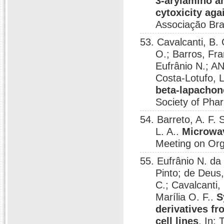
3-arylamino a
cytoxicity aga
Associação Bras
53. Cavalcanti, B.
O.; Barros, Fra
Eufrânio N.; AN
Costa-Lotufo, L
beta-lapachon
Society of Pha
54. Barreto, A. F
L. A..
Microwav
Meeting on Org
55. Eufrânio N. da 
Pinto; de Deus,
C.; Cavalcanti
Marília O. F..
S
derivatives fr
cell lines
, In: