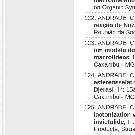
macrolide ant
on Organic Syn
122. ANDRADE, C. 
reação de Noz
Reunião da Soc
123. ANDRADE, C. 
um modelo do 
macrolídeos
, 
Caxambu - MG,
124. ANDRADE, C. 
estereosseleti
Djerasi
, In: 1
Caxambu - MG,
125. ANDRADE, C. 
lactonization 
invictolide
, I
Products, Stra