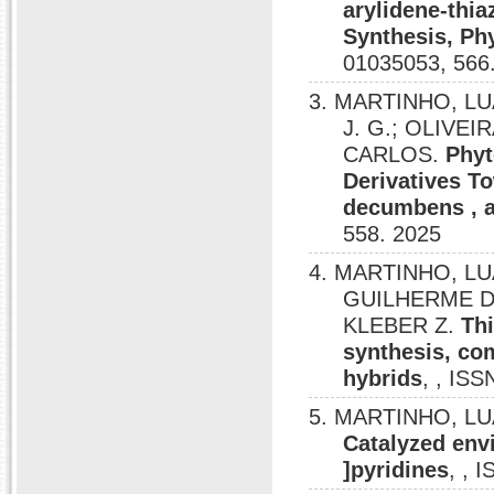
arylidene-thia
Synthesis, Ph
01035053, 566
3. MARTINHO, LU
J. G.; OLIVE
CARLOS.
Phyt
Derivatives To
decumbens ,
558. 2025
4. MARTINHO, LU
GUILHERME D
KLEBER Z.
Th
synthesis, com
hybrids
, , IS
5. MARTINHO, L
Catalyzed env
]pyridines
, , 