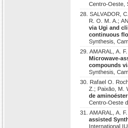
Centro-Oeste, 
28. SALVADOR, C. 
R. O. M. A.; A
via Ugi and cl
continuous fl
Synthesis, Cam
29. AMARAL, A. F. 
Microwave-ass
compounds via
Synthesis, Cam
30. Rafael O. Roc
Z.; Paixão, M.
de aminoéster
Centro-Oeste d
31. AMARAL, A. F.
assisted Synth
International 