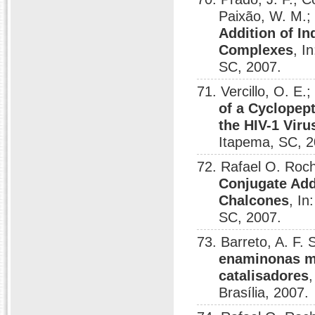
Paixão, W. M.; 
Addition of I
Complexes
, I
SC, 2007.
71. Vercillo, O. 
of a Cyclopept
the HIV-1 Viru
Itapema, SC, 2
72. Rafael O. Roc
Conjugate Add
Chalcones
, In
SC, 2007.
73. Barreto, A. F.
enaminonas me
catalisadores
Brasília, 2007.