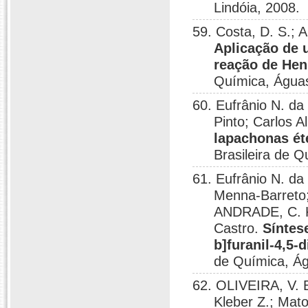
Lindóia, 2008.
59. Costa, D. S.; 
Aplicação de 
reação de Hen
Química, Águas
60. Eufrânio N. da
Pinto; Carlos 
lapachonas ét
Brasileira de Q
61. Eufrânio N. da
Menna-Barreto;
ANDRADE, C. K. 
Castro.
Síntes
b]furanil-4,5-
de Química, Ág
62. OLIVEIRA, V. B
Kleber Z.; Mato