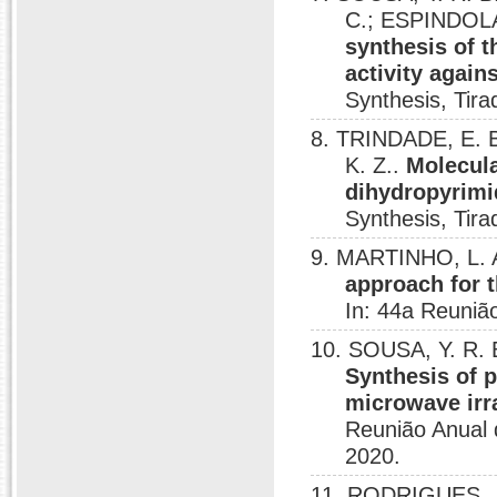
C.; ESPINDOLA,
synthesis of t
activity again
Synthesis, Tira
8. TRINDADE, E. 
K. Z..
Molecula
dihydropyrimi
Synthesis, Tira
9. MARTINHO, L.
approach for t
In: 44a Reunião
10. SOUSA, Y. R. 
Synthesis of p
microwave irra
Reunião Anual d
2020.
11. RODRIGUES, J.