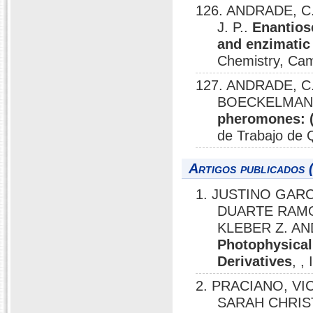
126. ANDRADE, C. 
J. P..
Enantios
and enzimatic
Chemistry, Cam
127. ANDRADE, C.
BOECKELMANN
pheromones: (+
de Trabajo de Q
Artigos publicados 
1. JUSTINO GARC
DUARTE RAMO
KLEBER Z. A
Photophysical 
Derivatives
, ,
2. PRACIANO, VI
SARAH CHRISTI