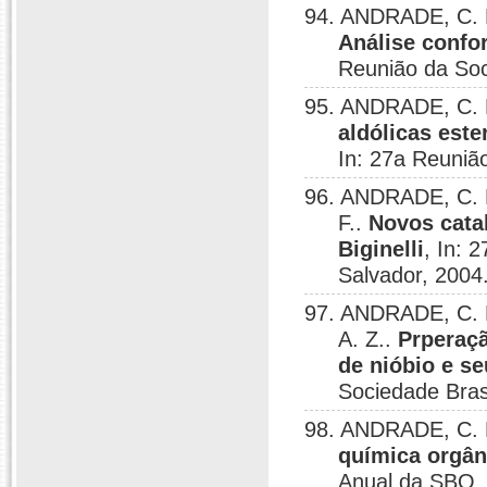
94. ANDRADE, C. K. 
Análise confo
Reunião da Soc
95. ANDRADE, C. K
aldólicas este
In: 27a Reuniã
96. ANDRADE, C. 
F..
Novos cata
Biginelli
, In: 
Salvador, 2004
97. ANDRADE, C. K
A. Z..
Prperaçã
de nióbio e s
Sociedade Bras
98. ANDRADE, C. K.
química orgân
Anual da SBQ, 