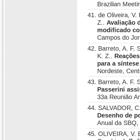
Brazilian Meeti
41. de Oliveira, V.
Z..
Avaliação 
modificado co
Campos do Jor
42. Barreto, A. F.
K. Z..
Reações 
para a síntes
Nordeste, Cent
43. Barreto, A. F. 
Passerini ass
33a Reunião An
44. SALVADOR, C. 
Desenho de po
Anual da SBQ, 
45. OLIVEIRA, V. B