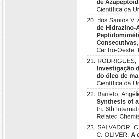
de Azapeptoid
Científica da U
20. dos Santos V. A
de Hidrazino-
Peptidomiméti
Consecutivas
Centro-Oeste, B
21. RODRIGUES, J. 
Investigação 
do óleo de m
Científica da U
22. Barreto, Angél
Synthesis of 
In: 6th Intern
Related Chemist
23. SALVADOR, C. 
C. OLIVER.
A 