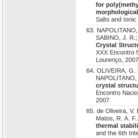
for poly(methy
morphological
Salts and Ioni
63. NAPOLITANO, H
SABINO, J. R.;
Crystal Struct
XXX Encontro N
Lourenço, 2007
64. OLIVEIRA, G. 
NAPOLITANO, H
crystal struct
Encontro Nacio
2007.
65. de Oliveira, V.
Matos, R. A. F.
thermal stabil
and the 6th In