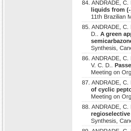
84. ANDRADE, C. K
liquids from (
11th Brazilian 
85. ANDRADE, C. K
D..
A green ap
semicarbazon
Synthesis, Can
86. ANDRADE, C. K
V. C. D..
Passer
Meeting on Org
87. ANDRADE, C. K
of cyclic pept
Meeting on Org
88. ANDRADE, C. K
regioselective
Synthesis, Can