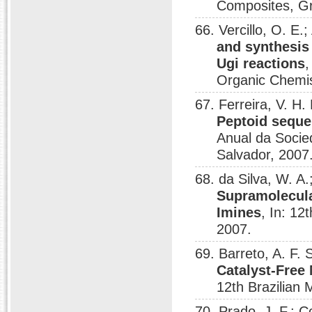
Composites, G
66. Vercillo, O. 
and synthesis
Ugi reactions
,
Organic Chemis
67. Ferreira, V. H.
Peptoid seque
Anual da Socied
Salvador, 2007
68. da Silva, W. A
Supramolecula
Imines
, In: 12
2007.
69. Barreto, A. F.
Catalyst-Free
12th Brazilian
70. Prado, J. F.; 