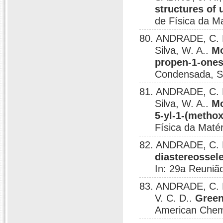
structures of 
de Física da M
80. ANDRADE, C. K
Silva, W. A..
Mo
propen-1-one
Condensada, S
81. ANDRADE, C. K
Silva, W. A..
Mo
5-yl-1-(metho
Física da Maté
82. ANDRADE, C. K
diastereossele
In: 29a Reuniã
83. ANDRADE, C. K
V. C. D..
Green
American Chemi