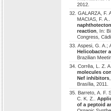
2012.
32. GALARZA, F. A
MACIAS, F. A.
naphthotecton
reaction
, In: 
Congress, Cádi
33. Aspesi, G. A.; 
Helicobacter a
Brazilian Meeti
34. Corrêa, L. Z.
molecules cont
Nef inhibitors
Brasília, 2011.
35. Barreto, A. F.
C. K. Z..
Appli
of a peptoid a
Organic Synthes