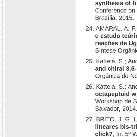
synthesis of l
Conference on 
Brasília, 2015.
24. AMARAL, A. F. 
e estudo teóri
reações de Ug
Síntese Orgâni
25. Kattela, S.; A
and chiral 3,6
Orgânica do No
26. Kattela, S.; A
octapeptoid wi
Workshop de Sí
Salvador, 2014
27. BRITO, J. G. L
lineares bis-t
click?
, In: 5º