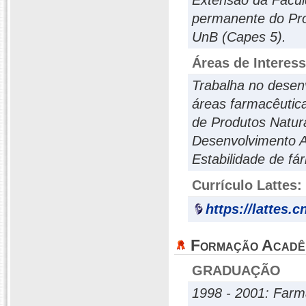
Extensão da Facul
permanente do Pr
UnB (Capes 5).
Áreas de Interes
Trabalha no desen
áreas farmacêutic
de Produtos Natura
Desenvolvimento A
Estabilidade de f
Currículo Lattes:
https://lattes.
Formação Acadê
GRADUAÇÃO
1998 - 2001: Farm