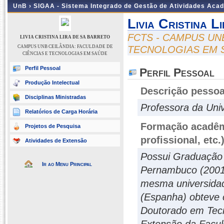
UnB ›
SIGAA - Sistema Integrado de Gestão de Atividades Aca
Livia Cristina 
FCTS - CAMPUS UN
LIVIA CRISTINA LIRA DE SA BARRETO
CAMPUS UNB CEILÂNDIA: FACULDADE DE
TECNOLOGIAS EM 
CIÊNCIAS E TECNOLOGIAS EM SAÚDE
Perfil Pessoal
Perfil Pessoal
Produção Intelectual
Descrição pessoa
Disciplinas Ministradas
Professora da Univ
Relatórios de Carga Horária
Formação acadêmi
Projetos de Pesquisa
profissional, etc.
Atividades de Extensão
Possui Graduação 
Ir ao Menu Principal
Pernambuco (2001
mesma universidad
(Espanha) obteve 
Doutorado em Tecn