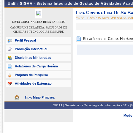
UnB ›
SIGAA - Sistema Integrado de Gestão de Atividades Aca
Livia Cristina Lira De Sa B
FCTS - CAMPUS UNB CEILÂNDIA: F
LIVIA CRISTINA LIRA DE SA BARRETO
CAMPUS UNB CEILÂNDIA: FACULDADE DE
CIÊNCIAS E TECNOLOGIAS EM SAÚDE
Relatórios de Carga Horári
Perfil Pessoal
Produção Intelectual
Disciplinas Ministradas
Relatórios de Carga Horária
Projetos de Pesquisa
Atividades de Extensão
Ir ao Menu Principal
SIGAA | Secretaria de Tecnologia da Informação - STI - 
Modo 