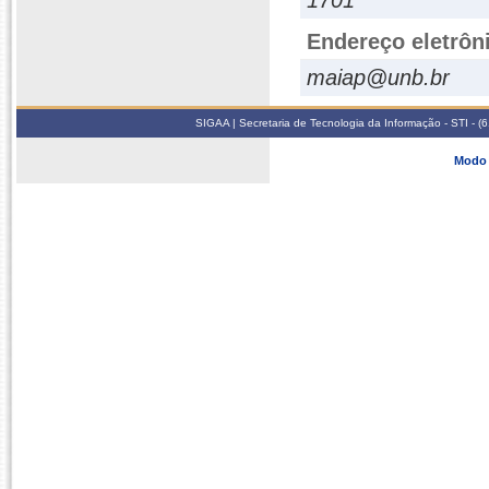
1701
Endereço eletrôn
maiap@unb.br
SIGAA | Secretaria de Tecnologia da Informação - STI - 
Modo 