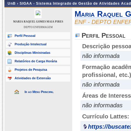
UnB ›
SIGAA - Sistema Integrado de Gestão de Atividades Aca
Maria Raquel G
ENF - DEPTO ENF
MARIA RAQUEL GOMES MAIA PIRES
DEPTO ENFERMAGEM
Perfil Pessoal
Perfil Pessoal
Produção Intelectual
Descrição pessoa
Disciplinas Ministradas
não informada
Relatórios de Carga Horária
Formação acadêmi
Projetos de Pesquisa
profissional, etc.
Atividades de Extensão
não informada
Ir ao Menu Principal
Áreas de Interes
não informadas
Currículo Lattes:
https://buscat