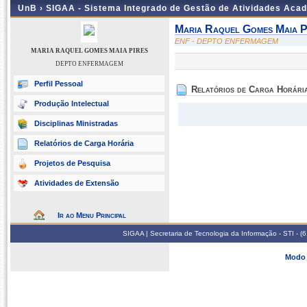
UnB ›
SIGAA - Sistema Integrado de Gestão de Atividades Aca
Maria Raquel Gomes Maia P
ENF - DEPTO ENFERMAGEM
MARIA RAQUEL GOMES MAIA PIRES
DEPTO ENFERMAGEM
Perfil Pessoal
Relatórios de Carga Horári
Produção Intelectual
Disciplinas Ministradas
Relatórios de Carga Horária
Projetos de Pesquisa
Atividades de Extensão
Ir ao Menu Principal
SIGAA | Secretaria de Tecnologia da Informação - STI - 
Modo 