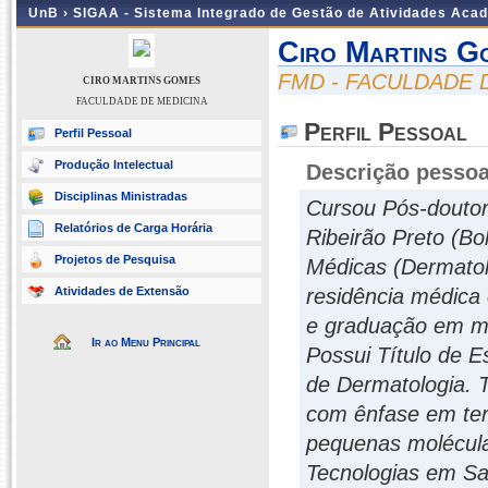
UnB ›
SIGAA - Sistema Integrado de Gestão de Atividades Aca
Ciro Martins G
FMD - FACULDADE 
CIRO MARTINS GOMES
FACULDADE DE MEDICINA
Perfil Pessoal
Perfil Pessoal
Produção Intelectual
Descrição pessoa
Disciplinas Ministradas
Cursou Pós-doutor
Relatórios de Carga Horária
Ribeirão Preto (B
Projetos de Pesquisa
Médicas (Dermatolo
Atividades de Extensão
residência médica 
e graduação em med
Ir ao Menu Principal
Possui Título de E
de Dermatologia. 
com ênfase em ter
pequenas molécula
Tecnologias em Sa