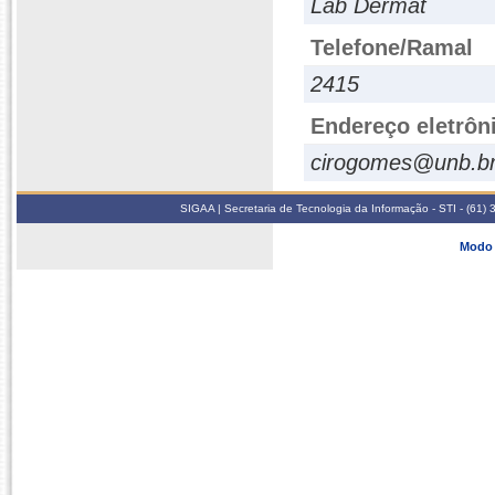
Lab Dermat
Telefone/Ramal
2415
Endereço eletrôn
cirogomes@unb.b
SIGAA | Secretaria de Tecnologia da Informação - STI - (61
Modo 