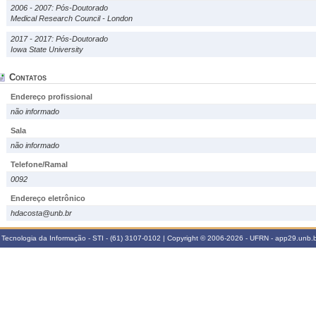
2006 - 2007: Pós-Doutorado
Medical Research Council - London
2017 - 2017: Pós-Doutorado
Iowa State University
Contatos
Endereço profissional
não informado
Sala
não informado
Telefone/Ramal
0092
Endereço eletrônico
hdacosta@unb.br
 Tecnologia da Informação - STI - (61) 3107-0102 | Copyright © 2006-2026 - UFRN - app29.unb.