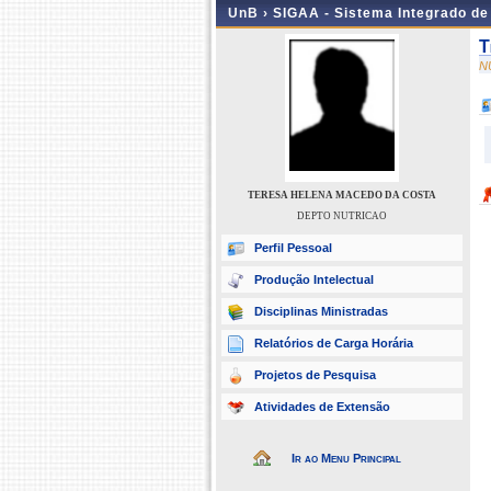
UnB ›
SIGAA - Sistema Integrado d
T
N
TERESA HELENA MACEDO DA COSTA
DEPTO NUTRICAO
Perfil Pessoal
Produção Intelectual
Disciplinas Ministradas
Relatórios de Carga Horária
Projetos de Pesquisa
Atividades de Extensão
Ir ao Menu Principal