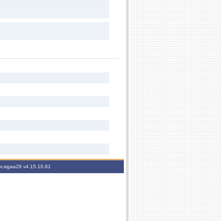
br.sigaa29
v4.15.10.81