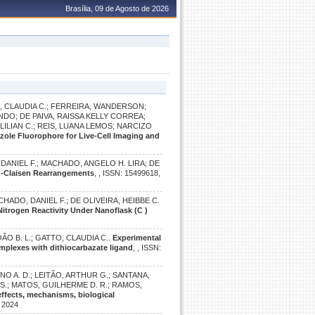
Brasília, 09 de Agosto de 2026
O, CLAUDIA C.; FERREIRA, WANDERSON;
DO; DE PAIVA, RAISSA KELLY CORREA;
ILIAN C.; REIS, LUANA LEMOS; NARCIZO
zole Fluorophore for Live-Cell Imaging and
DANIEL F.; MACHADO, ANGELO H. LIRA; DE
rd-Claisen Rearrangements
, , ISSN: 15499618,
HADO, DANIEL F.; DE OLIVEIRA, HEIBBE C.
itrogen Reactivity Under Nanoflask (C )
JOÃO B. L.; GATTO, CLAUDIA C..
Experimental
omplexes with dithiocarbazate ligand
, , ISSN:
NO A. D.; LEITÃO, ARTHUR G.; SANTANA,
. S.; MATOS, GUILHERME D. R.; RAMOS,
 effects, mechanisms, biological
. 2024