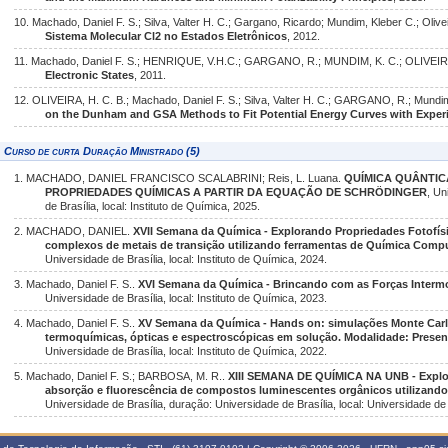
10. Machado, Daniel F. S.; Silva, Valter H. C.; Gargano, Ricardo; Mundim, Kleber C.; Olive
Sistema Molecular Cl2 no Estados Eletrônicos
, 2012.
11. Machado, Daniel F. S.; HENRIQUE, V.H.C.; GARGANO, R.; MUNDIM, K. C.; OLIVEIRA
Electronic States
, 2011.
12. OLIVEIRA, H. C. B.; Machado, Daniel F. S.; Silva, Valter H. C.; GARGANO, R.; Mundi
on the Dunham and GSA Methods to Fit Potential Energy Curves with Exper
Curso de curta Duração Ministrado (5)
1. MACHADO, DANIEL FRANCISCO SCALABRINI; Reis, L. Luana.
QUÍMICA QUÂNTI
PROPRIEDADES QUÍMICAS A PARTIR DA EQUAÇÃO DE SCHRÖDINGER
, Un
de Brasília, local: Instituto de Química, 2025.
2. MACHADO, DANIEL.
XVII Semana da Química - Explorando Propriedades Fotofísi
complexos de metais de transição utilizando ferramentas de Química Comp
Universidade de Brasília, local: Instituto de Química, 2024.
3. Machado, Daniel F. S..
XVI Semana da Química - Brincando com as Forças Interm
Universidade de Brasília, local: Instituto de Química, 2023.
4. Machado, Daniel F. S..
XV Semana da Química - Hands on: simulações Monte Carl
termoquímicas, ópticas e espectroscópicas em solução. Modalidade: Presen
Universidade de Brasília, local: Instituto de Química, 2022.
5. Machado, Daniel F. S.; BARBOSA, M. R..
XIII SEMANA DE QUÍMICA NA UNB - Explor
absorção e fluorescência de compostos luminescentes orgânicos utilizand
Universidade de Brasília, duração: Universidade de Brasília, local: Universidade de 