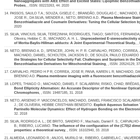
Nanoaggregates with AIEE Effect and Excited States: Lipophilic Benzothiadia
Probes
, , ISSN: 00223263, 44. 2020
14. PASSOS, SAULO T.A.; SOUZA, GISELE C.; BRANDÃO, DOUGLAS C.; MACHADO, D
JOSE R.; DA SILVA, WENDER A.; NETO, BRENNO A.D..
Plasma Membrane Stain
Benzothiadiazole and Coumarin Derivatives: Tuning the Cellular Selection b
2020
15. SILVA, VINICIUS; SILVA, TEREZINHA; RODRIGUES, TIAGO; SANTOS, FERNANDA
Oliveira, Heibbe C. B.; MACHADO, A. H. L..
Unprecedented E-stereoselectivity 
of Morita-Baylis-Hillman adducts: A Joint Experimental-Theoretical Study.
, 
16. NETO, BRENNO A. D.; SPENCER, JOHN; H. P. R. CARVALHO, PEDRO; CORREA, J
MACHADO, DANIEL; SCHOLTEN, JACKSON D.; DE SOUZA, PAULO EDUARDO 
the Strategies for Cellular Selectivity Fail. Challenges and Surprises in the
Benzothiadiazole Derivatives for Mitochondrial Staining
, , ISSN: 20524129, 3
17. CARVALHO, PEDRO H P R; CORREA, JOSE R; PAIVA, KAREN L R; MACHADO, D
BRENNO A D.
Plasma membrane imaging with a fluorescent benzothiadiazole
18. LOPES, THIAGO O.; MACHADO, DANIEL F. SCALABRINI; RISKO, CHAD; BRÉDAS, 
Bond Ellipticity Alternation: An Accurate Descriptor of the Nonlinear Optica
Chromophores
, , ISSN: 19487185, 31. 2018
19. NETO, ARSENIO P. VASCONCELOS; MACHADO, DANIEL FRANCISCO SCALABRIN
J.; DE OLIVEIRA, HEIBBE CRISTHIAN BENEDITO.
Explicit Aqueous Solvation 
Parrinello Molecular Dynamics: Effect of Hydrogen Bonding on the Electro
32. 2018
20. SILVA, RODRIGO A. L.; DE BRITO, SANDRO F.; Machado, Daniel F. S.; CARVALHO
B.; RIBEIRO, LUCIANO.
The influence of the configuration of the (C70)2 dime
properties: a theoretical survey
, , ISSN: 16102940, 33. 2018
21. ALMEIDA, LEONARDO R.; ANJOS, MURILO M.; RIBEIRO, GABRIELA C.; VALVERDE,