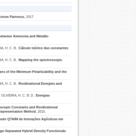
ctrum Patronus
, 2017.
n between Ammonia and Metallo-
RA, H. C. B..
Cálculo teórico das constantes
RA, H. C. B..
Mapping the spectroscopic
s of the Minimum Polariizability and the
RA, H. C. B..
Rovibrational Energies and
; OLIVEIRA, H. C. B. D..
Energias
.
scopic Constants and Rovibrational
 Representation Method
, 2015.
tudo QTAIM de Interações Agósticas em
ge-Separated Hybrid Density Functionals