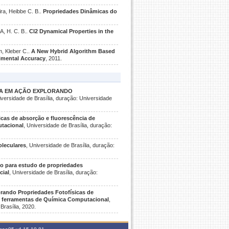
ira, Heibbe C. B..
Propriedades Dinâmicas do
, H. C. B..
Cl2 Dynamical Properties in the
m, Kleber C..
A New Hybrid Algorithm Based
imental Accuracy
, 2011.
CA EM AÇÃO EXPLORANDO
iversidade de Brasília, duração: Universidade
cas de absorção e fluorescência de
utacional
, Universidade de Brasília, duração:
oleculares
, Universidade de Brasília, duração:
o para estudo de propriedades
cial
, Universidade de Brasília, duração:
ando Propriedades Fotofísicas de
o ferramentas de Química Computacional
,
Brasília, 2020.