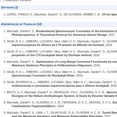
Software (1)
1. LOPES, THIAGO O.; Machado, Daniel F. S.; DE OLIVEIRA, HEIBBE C. B..
UV-vis Spe
Apresentação de Trabalho (12)
1. Machado, Daniel F. S..
Rovibrational Spectroscopic Constants of the Interactio
Phthalocyanines: A Theoretical Protocol for Ammonia Sensor Design
, 2017.
2. SILVA, R. A. L.; RIBEIRO, LUCIANO; Silva, Valter H. C.; Machado, Daniel F. S.; OLIVEI
espectroscópicas do dímero de C70 através do Método de Dunham
, 2016.
3. SILVA, R. A. L.; RIBEIRO, LUCIANO; Silva, Valter H. C.; Machado, Daniel F. S.; OLIVEI
properties of the C70 buckyball dimer by Dunham method
, 2016.
4. Machado, Daniel F. S..
Optimization of Long-Range Corrected Functionals by mean
Maximum Hardness Principles in Polibutatriene Oligomers
, 2015.
5. SILVA, R. A. L.; RIBEIRO, LUCIANO; Silva, Valter H. C.; Machado, Daniel F. S.; OLIVEI
Spectroscopic Constants for Buckyball Dimer
, 2015.
6. SILVA, RODRIGO A. L.; RIBEIRO, LUCIANO; Silva, Valter H. C.; Machado, Daniel F. S.
rovibracionais e constantes espectroscópicas para o dímero buckyball
, 2015
7. BRITO, S. F.; Machado, Daniel F. S.; HENRIQUE, V.H.C.; OLIVEIRA, H. C. B..
Spectro
Energies of the Helium-Antihydrogen System: A Study by Discrete Variable
8. Machado, Daniel F. S.; OLIVEIRA, H. C. B.; FERREIRA, D. A. C.; MORAIS, S. F. A..
Es
Catalisadores Organometálicos.
, 2014.
9. Machado, Daniel F. S.; LIMA, I. T.; SILVA FILHO, D. A.; OLIVEIRA, H. C. B..
Tuned Ran
and the Maximum Hardness and Minimum Polarizability Principles
, 2013.