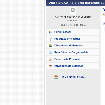
UnB ›
SIGAA - Sistema Integrado d
D
I
DANIEL FRANCISCO SCALABRINI
MACHADO
INSTITUTO DE QUÍMICA
Perfil Pessoal
Produção Intelectual
Disciplinas Ministradas
Relatórios de Carga Horária
Projetos de Pesquisa
Atividades de Extensão
Ir ao Menu Principal