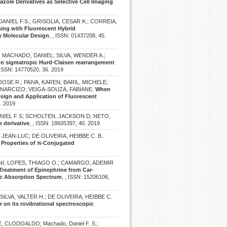
zole Derivatives as Selective Cell Imaging
ANIEL F.S.; GRISOLIA, CESAR K.; CORREIA,
ing with Fluorescent Hybrid
y Molecular Design
, , ISSN: 01437208, 45.
; MACHADO, DANIEL; SILVA, WENDER A.;
on sigmatropic Hurd-Claisen rearrangement
, ISSN: 14770520, 36. 2019
OSE R.; PAIVA, KAREN; BARIL, MICHELE;
NARCIZO; VEIGA-SOUZA, FABIANE.
When
 Design and Application of Fluorescent
7. 2019
ANIEL F S; SCHOLTEN, JACKSON D; NETO,
 derivative
, , ISSN: 18605397, 40. 2019
JEAN-LUC; DE OLIVEIRA, HEIBBE C. B..
l Properties of π-Conjugated
I; LOPES, THIAGO O.; CAMARGO, ADEMIR
Treatment of Epinephrine from Car-
nic Absorption Spectrum
, , ISSN: 15206106,
-SILVA, VALTER H.; DE OLIVEIRA, HEIBBE C.
r on its rovibrational spectroscopic
 CLODOALDO; Machado, Daniel F. S.;