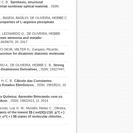
 C. B..
Synthesis, structural
tial nonlinear optical material
, , ISSN:
 BASEIA, BASÍLIO; DE OLIVEIRA, HEIBBE C.
 properties of L-arginine phosphate
NO, LEONARDO G.; DE OLIVEIRA, HEIBBE
etween ammonia and metallo-
 14639076, 20. 2017
O-SILVA, VALTER H.; Gargano, Ricardo;
function for dicationic diatomic molecular
RIO A.; DE OLIVEIRA, HEIBBE C. B..
Strong
zo-Enaminone Derivatives
, , ISSN: 19327447,
 H. C. B..
Cálculo das Constantes
s Estados Eletrônicos
, , ISSN: 19818521, 10.
 a Química: Aprender Brincando com os
 Acre
, , ISSN: 19822413, 11. 2014
acedo, Luiz G. M.; Mundim, Kleber C.; Oliveira,
nts of the lowest $$ { ext{X}}:(1)0_g^{ + }
1)0_u^{ + } $$ states of molecular chlorine
, ,