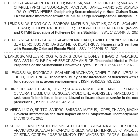
6. OLIVEIRA, ANA GABRIELA COELHO; BARBOSA, MATEUS RODRIGUES; MATIAS, P
CHARLLEY ANCHIETA LOURENÇO; MACHADO, DANIEL FRANCISCO SCALABR
LIRA; OLIVEIRA, HEIBBE.
Deciphering Stereoselectivity in Hurd-Claisen Re
Electrostatic Interactions from Shubin's Energy Decomposition Analysis
, , 
7. LEMOS SILVA, RODRIGO A.; BARBOSA, MATEUS R.; MARTINS, CAIO R.; SCALABR
LUCIANO; DE OLIVEIRA, HEIBBE C. B.; DA SILVA FILHO, DEMÉTRIO A..
(Ro)vib
and QTAIM Evaluation of Fullerene Dimers Stability
, , ISSN: 14203049, 55. 20
8. LEMOS SILVA, RODRIGO A.; SCALABRINI MACHADO, DANIEL F.; NUNES RODRIGU
B.; RIBEIRO, LUCIANO; DA SILVA FILHO, DEMÉTRIO A..
Harnessing Greenhous
with Externally Oriented Electric Field
, , ISSN: 14203049, 50. 2022
9. BARBOSA, MATEUS R.; COSTA, IGOR S. DUARTE; LOPES, THIAGO O.; VALVERD
SCALABRINI; OLIVEIRA, HEIBBE CRISTHIAN B. DE.
Theoretical Model of Pola
Properties of the Stilbazolium Derivative Crystal
, , ISSN: 10895639, 52. 2022
10. LEMOS SILVA, RODRIGO A.; SCALABRINI MACHADO, DANIEL F.; DE OLIVEIRA, HE
FILHO, DEMÉTRIO A..
Theoretical study of the interaction of fullerenes wi
for detection in aqueous environments
, , ISSN: 20452322, 53. 2022
11. DINIZ, JÚLIA R.; CORREA, JOSÉ R.; SCALABRINI MACHADO, DANIEL F.; SOARES
OLIVEIRA, HEIBBE C.B.; DE SOUZA, PAULO E.N.; RODRIGUES, MARCELO O.;
task-specific ionic liquid ligands: Ligand to ligand charge transfer in the ex
predictions
, , ISSN: 00222313, 42. 2020
12. VIEIRA, LÚCIO; BRITTO, SANDRO; BARBOSA, MATEUS; LOPES, THIAGO; MACHADO,
Covalent Interactions and their Impact on the Complexation Thermodynami
14639076, 43. 2020
13. SODRÉ, ELAINE R; NETO, BRENNO A. D.; GUIDO, BRUNA; NARCIZO DE SOUZ
FRANCISCO SCALABRINI; CARVALHO-SILVA, VALTER HENRIQUE; CHAKER, 
CRISTINA; CORREA, JOSE RAIMUNDO; FERNANDES, TALITA DE A..
Decipheri