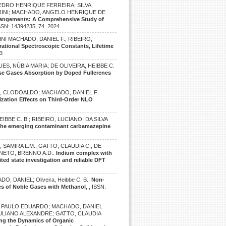
EDRO HENRIQUE FERREIRA; SILVA,
INI; MACHADO, ANGELO HENRIQUE DE
arrangements: A Comprehensive Study of
ISSN: 14394235, 74. 2024
INI MACHADO, DANIEL F.; RIBEIRO,
rational Spectroscopic Constants, Lifetime
23
ES, NÚBIA MARIA; DE OLIVEIRA, HEIBBE C.
e Gases Absorption by Doped Fullerenes
E, CLODOALDO; MACHADO, DANIEL F.
rization Effects on Third-Order NLO
IBBE C. B.; RIBEIRO, LUCIANO; DA SILVA
th the emerging contaminant carbamazepine
, SAMIRA L.M.; GATTO, CLAUDIA C.; DE
 NETO, BRENNO A.D..
Indium complex with
cited state investigation and reliable DFT
 DANIEL; Oliveira, Heibbe C. B..
Non-
cs of Noble Gases with Methanol
, , ISSN:
A, PAULO EDUARDO; MACHADO, DANIEL
JULIANO ALEXANDRE; GATTO, CLAUDIA
ng the Dynamics of Organic