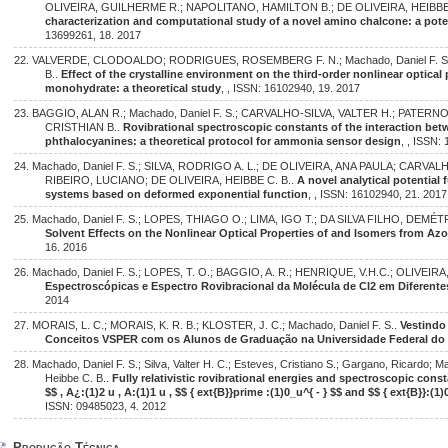
OLIVEIRA, GUILHERME R.; NAPOLITANO, HAMILTON B.; DE OLIVEIRA, HEIBBE
characterization and computational study of a novel amino chalcone: a poten
13699261, 18. 2017
22. VALVERDE, CLODOALDO; RODRIGUES, ROSEMBERG F. N.; Machado, Daniel F. S.;
B..
Effect of the crystalline environment on the third-order nonlinear optical
monohydrate: a theoretical study
, , ISSN: 16102940, 19. 2017
23. BAGGIO, ALAN R.; Machado, Daniel F. S.; CARVALHO-SILVA, VALTER H.; PATER
CRISTHIAN B..
Rovibrational spectroscopic constants of the interaction b
phthalocyanines: a theoretical protocol for ammonia sensor design
, , ISSN:
24. Machado, Daniel F. S.; SILVA, RODRIGO A. L.; DE OLIVEIRA, ANA PAULA; CARVALH
RIBEIRO, LUCIANO; DE OLIVEIRA, HEIBBE C. B..
A novel analytical potential 
systems based on deformed exponential function
, , ISSN: 16102940, 21. 2017
25. Machado, Daniel F. S.; LOPES, THIAGO O.; LIMA, IGO T.; DA SILVA FILHO, DEMÉT
Solvent Effects on the Nonlinear Optical Properties of and Isomers from A
16. 2016
26. Machado, Daniel F. S.; LOPES, T. O.; BAGGIO, A. R.; HENRIQUE, V.H.C.; OLIVEIRA,
Espectroscópicas e Espectro Rovibracional da Molécula de Cl2 em Diferente
2014
27. MORAIS, L. C.; MORAIS, K. R. B.; KLOSTER, J. C.; Machado, Daniel F. S..
Vestindo
Conceitos VSPER com os Alunos de Graduação na Universidade Federal do
28. Machado, Daniel F. S.; Silva, Valter H. C.; Esteves, Cristiano S.; Gargano, Ricardo; M
Heibbe C. B..
Fully relativistic rovibrational energies and spectroscopic consta
$$ , A¿:(1)2 u , A:(1)1 u , $$ { ext{B}}prime :(1)0_u^{ - } $$ and $$ { ext{B}}:(
ISSN: 09485023, 4. 2012
Produção Técnica