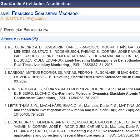
e Gestão de Atividades Acadêmicas
aniel Francisco Scalabrini Machado
QD - INSTITUTO DE QUÍMICA
Produção Bibliográfica
Artigos publicados (28)
1. NETO, BRENNO A. D.; SCALABRINI, DANIEL FRANCISCO; MOURA, THAÍS; GATT
MENEZES, GUSTAVO B.; RODEMBUSCH, FABIANO S.; CORREA, JOSE RAIMUN
PADILLA SORTO, JENNY ESMERALDA; RAMOS, LUCIANA MACHADO; DA LUZ, L
DE SOUZA, PAULO EDUARDO.
Lipid-Targeting Multiresponsive Benzothiadia
Real-Time Liver Injury Monitoring
, , ISSN: 28323637, 81. 2026
2. BARBOSA, MATEUS RODRIGUES; MATIAS, PEDRO H. F.; SCALABRINI MACHADO, 
OLIVEIRA, HEIBBE C. B..
Unveiling Electric Field-Driven Stereocontrol in Hu
93. 2026
3. NUNES RODRIGUES, NÚBIA MARIA; LEMOS SILVA, RODRIGO A.; SCALABRINI MAC
B.; RIBEIRO, LUCIANO.
Car-Parrinello Molecular Dynamics Elucidate Atomic N
Confinement Conditions
, , ISSN: 14394235, 78. 2025
4. LEITE, THAÍS S. O.; MAGALHÃES, ISAAC O. M.; Machado, Daniel F. S.; MARTINS, 
and theoretical investigation of new mono and binuclear Cu(II) and Zn(II) c
10400400, 79. 2025
5. BECK, PEDRO S.; OLIVEIRA, SARAH C. C.; ANDRADE, CARLOS K. Z.; NETO, BREN
YASMIN B.; CORREA, JOSÉ R.; RODRIGUES, CARIME V. S.; Machado, Daniel F
LUCIANA M.; GATTO, CLAUDIA C..
Revisiting Biginelli-like reactions: solvent
applications and correction of several literature reports
, , ISSN: 14770520, 56