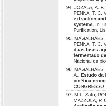
94. JOZALA, A. F
PENNA, T. C. 
extraction an
systems
, In: 
Purification, Li
95. MAGALHÃES, P
PENNA, T. C. 
duas fases aq
fermentado de
Nacional de bi
96. MAGALHÃES, 
A..
Estudo da 
cinética crom
CONGRESSO BR
97. M L, Sato; RO
MAZZOLA, P. G