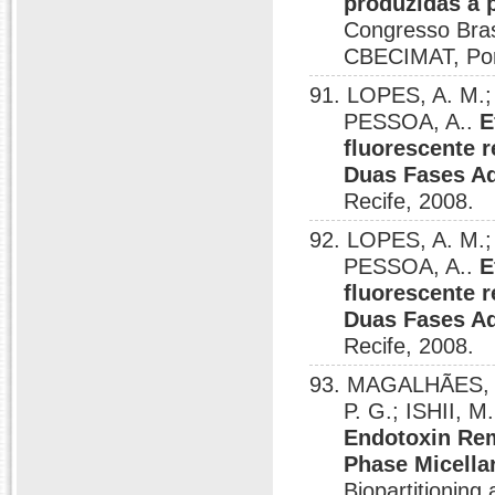
produzidas à 
Congresso Bras
CBECIMAT, Por
91. LOPES, A. M.
PESSOA, A..
E
fluorescente 
Duas Fases A
Recife, 2008.
92. LOPES, A. M.
PESSOA, A..
E
fluorescente 
Duas Fases A
Recife, 2008.
93. MAGALHÃES, 
P. G.; ISHII, 
Endotoxin Rem
Phase Micella
Biopartitioning