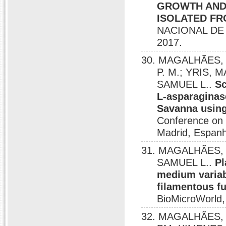
GROWTH AND
ISOLATED FR
NACIONAL DE
2017.
30. MAGALHÃES, 
P. M.; YRIS,
SAMUEL L..
Sc
L-asparaginase
Savanna using
Conference on E
Madrid, Espanh
31. MAGALHÃES, 
SAMUEL L..
Pl
medium variab
filamentous f
BioMicroWorld,
32. MAGALHÃES, 