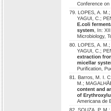
Conference on 
79. LOPES, A. M.
YAGUI, C.; PE
E.coli fermen
system
, In: X
Microbiology, T
80. LOPES, A. M.
YAGUI, C.; PE
extraction fr
micellar syst
Purification, Pu
81. Barros, M. I. 
M.; MAGALHÃES
content and an
of Erythroxy
Americana de E
82. SOUZA, P. M.;