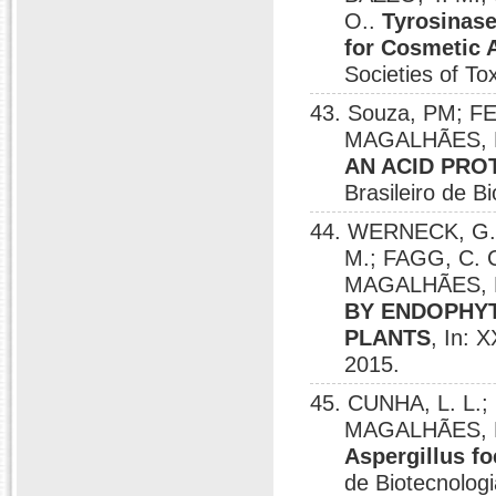
O..
Tyrosinase
for Cosmetic 
Societies of T
43. Souza, PM; F
MAGALHÃES, P
AN ACID PROT
Brasileiro de B
44. WERNECK, G. 
M.; FAGG, C. 
MAGALHÃES, P
BY ENDOPHYT
PLANTS
, In: 
2015.
45. CUNHA, L. L.
MAGALHÃES, P
Aspergillus fo
de Biotecnologi