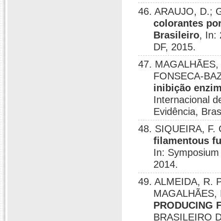
46. ARAUJO, D.; 
colorantes po
Brasileiro
, In:
DF, 2015.
47. MAGALHÃES, P
FONSECA-BAZZ
inibição enzi
Internacional 
Evidência, Bras
48. SIQUEIRA, F.
filamentous f
In: Symposium 
2014.
49. ALMEIDA, R. P
MAGALHÃES, P
PRODUCING 
BRASILEIRO 