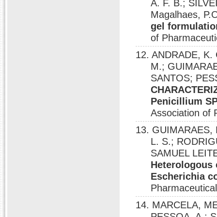
A. F. B.; SIL
Magalhaes, P.
gel formulatio
of Pharmaceuti
12. ANDRADE, K. C
M.; GUIMARAE
SANTOS; PESS
CHARACTERIZ
Penicillium
Association of
13. GUIMARAES, M
L. S.; RODRIG
SAMUEL LEITE
Heterologous 
Escherichia c
Pharmaceutical
14. MARCELA, ME
PESSOA, A.; S