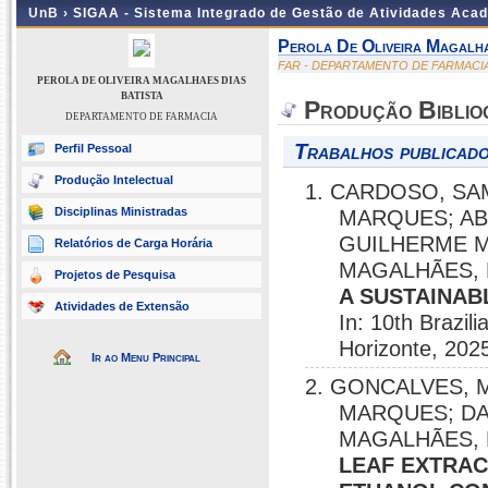
UnB ›
SIGAA - Sistema Integrado de Gestão de Atividades Aca
Perola De Oliveira Magalha
FAR - DEPARTAMENTO DE FARMACI
PEROLA DE OLIVEIRA MAGALHAES DIAS
BATISTA
Produção Biblio
DEPARTAMENTO DE FARMACIA
Trabalhos publicado
Perfil Pessoal
Produção Intelectual
1. CARDOSO, SAM
Disciplinas Ministradas
MARQUES; ABRE
GUILHERME M.
Relatórios de Carga Horária
MAGALHÃES, 
Projetos de Pesquisa
A SUSTAINAB
Atividades de Extensão
In: 10th Brazi
Horizonte, 202
Ir ao Menu Principal
2. GONCALVES, 
MARQUES; DAM
MAGALHÃES, 
LEAF EXTRAC