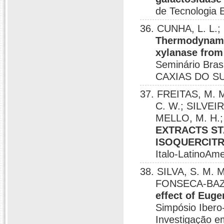
de Tecnologia
36. CUNHA, L. L.
Thermodynamic
xylanase from
Seminário Bras
CAXIAS DO SU
37. FREITAS, M. 
C. W.; SILVEI
MELLO, M. H.
EXTRACTS ST
ISOQUERCITR
Italo-LatinoAm
38. SILVA, S. M. 
FONSECA-BAZZ
effect of Euge
Simpósio Ibero
Investigação em