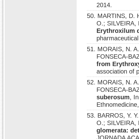
2014.
50. MARTINS, D. 
O.; SILVEIRA,
Erythroxilum 
pharmaceutical
51. MORAIS, N. A.
FONSECA-BAZZ
from Erythro
association of 
52. MORAIS, N. A.
FONSECA-BAZZ
suberosum
, I
Ethnomedicine,
53. BARROS, Y. Y
O.; SILVEIRA,
glomerata: de
JORNADA ACAD