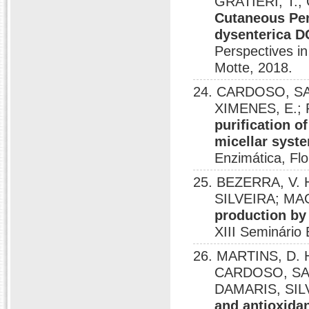
GRATIERI, T.
Cutaneous Pen
dysenterica D
Perspectives i
Motte, 2018.
24. CARDOSO, SAM
XIMENES, E.; 
purification o
micellar syste
Enzimática, Flo
25. BEZERRA, V.
SILVEIRA; MAG
production by
XIII Seminário 
26. MARTINS, D. 
CARDOSO, SAM
DAMARIS, SIL
and antioxidan