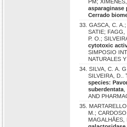
PM; XIMENES, E
asparaginase 
Cerrado biome
33. GASCA, C. A.
SATIE; FAGG,
P. O.; SILVEIR
cytotoxic acti
SIMPOSIO IN
NATURALES Y 
34. SILVA, C. A. 
SILVEIRA, D..
species: Pavon
suberdentata
AND PHARMACY
35. MARTARELLO, 
M.; CARDOSO,
MAGALHÃES, P
galactosidase