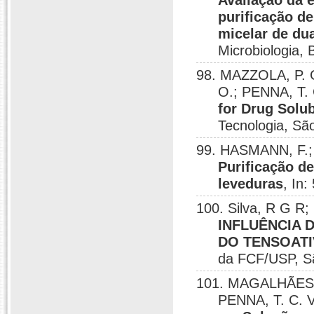
Avaliação da e
purificação de
micelar de du
Microbiologia, B
98. MAZZOLA, P. 
O.; PENNA, T.
for Drug Solub
Tecnologia, Sã
99. HASMANN, F.;
Purificação d
leveduras
, In
100. Silva, R G R
INFLUÊNCIA 
DO TENSOATI
da FCF/USP, S
101. MAGALHÃES, 
PENNA, T. C. 