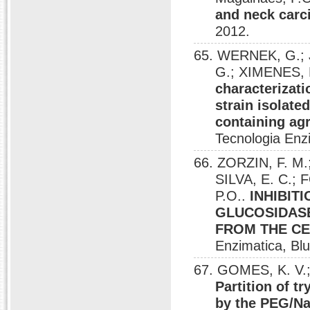
and neck carc
2012.
65. WERNEK, G.; 
G.; XIMENES, 
characterizati
strain isolat
containing agr
Tecnologia Enz
66. ZORZIN, F. M.
SILVA, E. C.;
P.O..
INHIBIT
GLUCOSIDASE
FROM THE C
Enzimatica, Bl
67. GOMES, K. V.
Partition of t
by the PEG/N