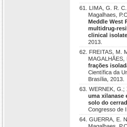
61. LIMA, G. R. C.
Magalhaes, P.O
Meddle West 
multidrug-res
clinical isolat
2013.
62. FREITAS, M. 
MAGALHÃES, P
frações isola
Científica da U
Brasília, 2013.
63. WERNEK, G.;
uma xilanase 
solo do cerra
Congresso de In
64. GUERRA, E. N.
Magalhaes, P.