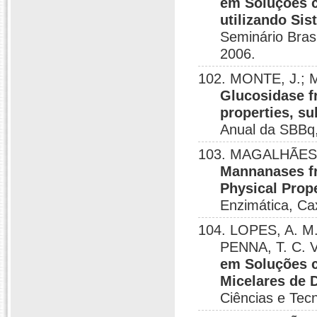
em Soluções c
utilizando Si
Seminário Brasi
2006.
102. MONTE, J.; 
Glucosidase f
properties, su
Anual da SBBq,
103. MAGALHÃES, 
Mannanases fr
Physical Prop
Enzimática, Ca
104. LOPES, A. M
PENNA, T. C. 
em Soluções c
Micelares de 
Ciências e Tec