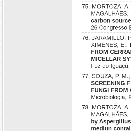
75. MORTOZA, A. 
MAGALHÃES, P
carbon source
26 Congresso Br
76. JARAMILLO, P
XIMENES, E..
FROM CERRA
MICELLAR S
Foz do Iguaçú,
77. SOUZA, P. M.
SCREENING 
FUNGI FROM
Microbiologia, 
78. MORTOZA, A. 
MAGALHÃES, P
by Aspergillu
mediun contai