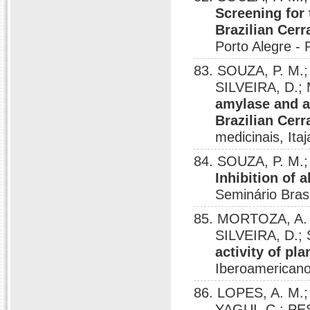
Screening for 
Brazilian Cer
Porto Alegre - 
83. SOUZA, P. M.; 
SILVEIRA, D.;
amylase and a
Brazilian Cer
medicinais, Itaj
84. SOUZA, P. M.;
Inhibition of 
Seminário Brasi
85. MORTOZA, A. R
SILVEIRA, D.; 
activity of pl
Iberoamericano 
86. LOPES, A. M
YAGUI, C.; PE