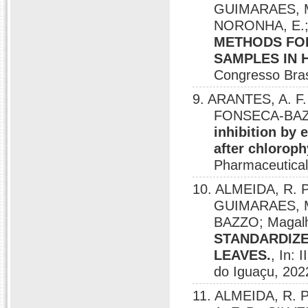
GUIMARAES, M
NORONHA, E.; 
METHODS FO
SAMPLES IN
Congresso Bras
9. ARANTES, A. F.
FONSECA-BAZZO
inhibition by 
after chloroph
Pharmaceutical
10. ALMEIDA, R. P
GUIMARAES, M
BAZZO; Magalh
STANDARDIZE
LEAVES.
, In: 
do Iguaçu, 202
11. ALMEIDA, R. P