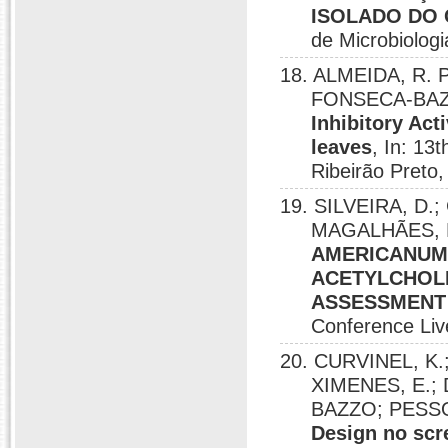
ISOLADO DO 
de Microbiologi
18. ALMEIDA, R. P
FONSECA-BAZZO
Inhibitory Act
leaves
, In: 13
Ribeirão Preto,
19. SILVEIRA, D.
MAGALHÃES, P.
AMERICANUM 
ACETYLCHOLI
ASSESSMENT
Conference Liv
20. CURVINEL, K
XIMENES, E.;
BAZZO; PESSO
Design no scre