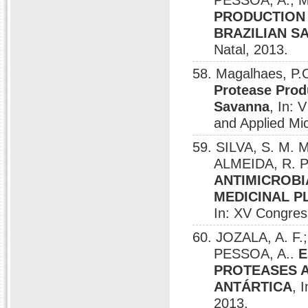
PESSOA, A.; M
PRODUCTION 
BRAZILIAN S
Natal, 2013.
58. Magalhaes, P.
Protease Produ
Savanna
, In: 
and Applied Mic
59. SILVA, S. M. M
ALMEIDA, R. P
ANTIMICROBI
MEDICINAL P
In: XV Congres
60. JOZALA, A. F.
PESSOA, A..
E
PROTEASES A
ANTÁRTICA
, 
2013.