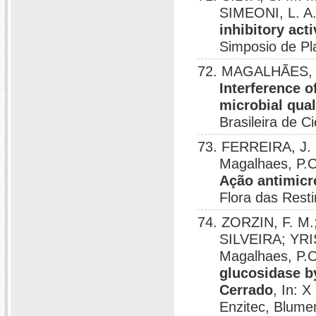
SIMEONI, L. A
inhibitory act
Simposio de Pl
72. MAGALHÃES, P
Interference o
microbial qual
Brasileira de C
73. FERREIRA, J. 
Magalhaes, P.O
Ação antimicr
Flora das Resti
74. ZORZIN, F. M.
SILVEIRA; YRI
Magalhaes, P.
glucosidase b
Cerrado
, In: 
Enzitec, Blume