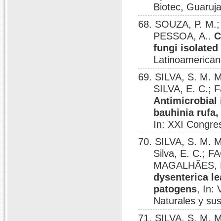
Biotec, Guaruja
68. SOUZA, P. M.
PESSOA, A..
C
fungi isolated
Latinoamerican
69. SILVA, S. M. 
SILVA, E. C.; 
Antimicrobial 
bauhinia rufa
In: XXI Congre
70. SILVA, S. M. 
Silva, E. C.; 
MAGALHÃES, P
dysenterica le
patogens
, In:
Naturales y sus
71. SILVA, S. M. 