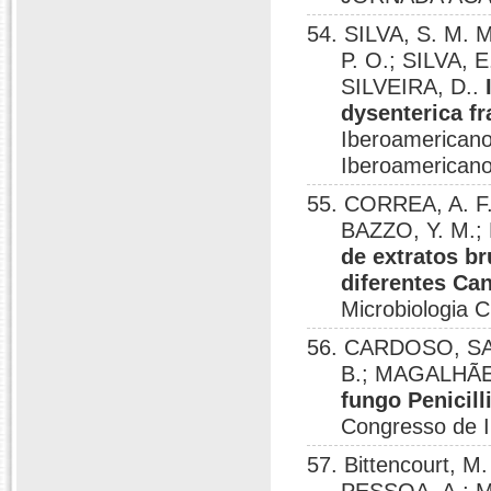
54. SILVA, S. M.
P. O.; SILVA,
SILVEIRA, D..
dysenterica fr
Iberoamericano
Iberoamericano
55. CORREA, A. F
BAZZO, Y. M.;
de extratos br
diferentes Ca
Microbiologia C
56. CARDOSO, SAMU
B.; MAGALHÃE
fungo Penicill
Congresso de In
57. Bittencourt, M