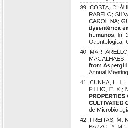
39. COSTA, CLÁ
RABELO; SILV
CAROLINA; GU
dysentérica em
humanos
, In:
Odontológica, 
40. MARTARELLO, 
MAGALHÃES, P
from Aspergil
Annual Meeting
41. CUNHA, L. L.
FILHO, E. X.;
PROPERTIES 
CULTIVATED 
de Microbiologi
42. FREITAS, M.
BAZZO, Y. M.;