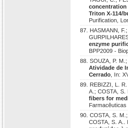
concentration 
Triton X-114/b
Purification, L
87. HASMANN, F.;
GURPILHARES, 
enzyme purific
BPP2009 - Biopa
88. SOUZA, P. M.;
Atividade de I
Cerrado
, In: 
89. REBIZZI, L. 
A.; COSTA, S.
fibers for med
Farmacêuticas
90. COSTA, S. M.
COSTA, S. A..