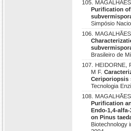
105. MAGALHÃES, 
Purification o
subvermispora
Simpósio Nacio
106. MAGALHÃES, 
Characterizat
subvermispora
Brasileiro de M
107. HEIDORNE, 
M F.
Caracteri
Ceriporiopsis
Tecnologia Enzi
108. MAGALHÃES, 
Purification 
Endo-1,4-alfa
on Pinus tae
Biotechnology i